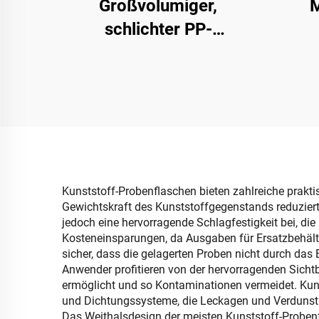
Großvolumiger,
M
schlichter PP-
Kunststoff-Doppeltür-
zu
Schrank, rechteckige,
faltbare, bewegliche,
Auf
offene
rec
Haushaltsaufbewahrungsbox
Organ
B
Kunststoff-Probenflaschen bieten zahlreiche prakti
Gewichtskraft des Kunststoffgegenstands reduziert 
jedoch eine hervorragende Schlagfestigkeit bei, di
Kosteneinsparungen, da Ausgaben für Ersatzbehälter
sicher, dass die gelagerten Proben nicht durch das
Anwender profitieren von der hervorragenden Sichtba
ermöglicht und so Kontaminationen vermeidet. Kun
und Dichtungssysteme, die Leckagen und Verdunst
Das Weithalsdesign der meisten Kunststoff-Probenf