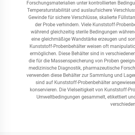
Forschungsmaterialien unter kontrollierten Beding
Temperaturstabilität und auslaufsichere Verschlu
Gewinde für sichere Verschlüsse, skalierte Füll
der Probe verhindern. Viele Kunststoff-Proben
während gleichzeitig sterile Bedingungen währen
eine gleichmäßige Wandstärke erzeugen und somi
Kunststoff-Probenbehälter weisen oft manipulati
ermöglichen. Diese Behälter sind in verschiedenen
die für die Massenspeicherung von Proben geeigne
medizinische Diagnostik, pharmazeutische Forschu
verwenden diese Behälter zur Sammlung und Lageru
sind auf Kunststoff-Probenbehälter angewiesen
konservieren. Die Vielseitigkeit von Kunststoff-P
Umweltbedingungen gesammelt, etikettiert und 
verschiede