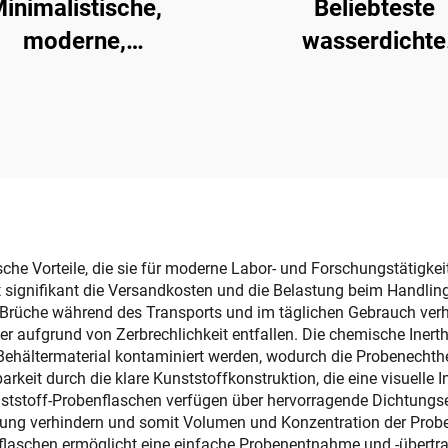
inimalistische,
Beliebteste
moderne,
wasserdichte
sammenklappbare
Papiertaschentuc
Kunststoff-
mit großem
bewahrungskiste,
Fassungsvermög
hteckig, faltbarer
einfaches kreati
izer mit Deckel zur
Design, Tissue-P
üroorganisation
Schale
sche Vorteile, die sie für moderne Labor- und Forschungstätigke
signifikant die Versandkosten und die Belastung beim Handling 
e Brüche während des Transports und im täglichen Gebrauch verhin
 aufgrund von Zerbrechlichkeit entfallen. Die chemische Inerth
 Behältermaterial kontaminiert werden, wodurch die Probenechthe
rkeit durch die klare Kunststoffkonstruktion, die eine visuelle 
ststoff-Probenflaschen verfügen über hervorragende Dichtungs
ung verhindern und somit Volumen und Konzentration der Probe
laschen ermöglicht eine einfache Probenentnahme und -übertrag