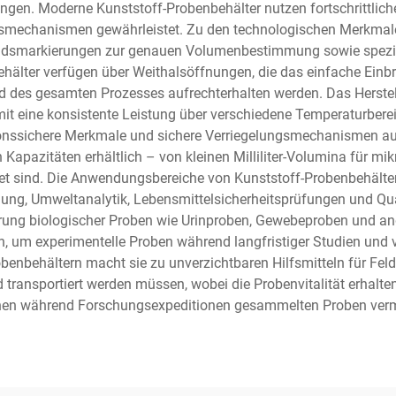
ungen. Moderne Kunststoff-Probenbehälter nutzen fortschrittlich
ssmechanismen gewährleistet. Zu den technologischen Merkmale
standsmarkierungen zur genauen Volumenbestimmung sowie spezi
behälter verfügen über Weithalsöffnungen, die das einfache Ei
d des gesamten Prozesses aufrechterhalten werden. Das Herste
t eine konsistente Leistung über verschiedene Temperaturbere
onssichere Merkmale und sichere Verriegelungsmechanismen auf, 
 Kapazitäten erhältlich – von kleinen Milliliter-Volumina für mi
t sind. Die Anwendungsbereiche von Kunststoff-Probenbehälter
ng, Umweltanalytik, Lebensmittelsicherheitsprüfungen und Qua
ng biologischer Proben wie Urinproben, Gewebeproben und and
, um experimentelle Proben während langfristiger Studien und 
robenbehältern macht sie zu unverzichtbaren Hilfsmitteln für Fe
transportiert werden müssen, wobei die Probenvitalität erhalt
nen während Forschungsexpeditionen gesammelten Proben verm