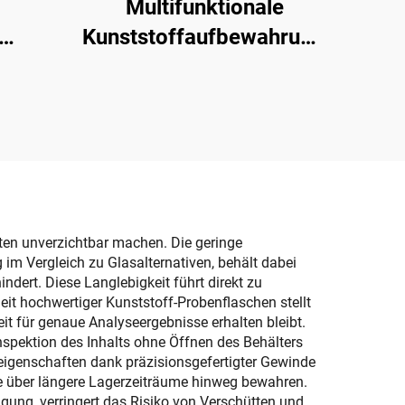
Multifunktionale
Kunststoffaufbewahrungsbox,
h-Box
faltbar, stapelbar,
beweglich, mit oberer
en,
und vorderer Öffnung,
ves
Organizer für Kleinkram
ump-
iten unverzichtbar machen. Die geringe
im Vergleich zu Glasalternativen, behält dabei
dert. Diese Langlebigkeit führt direkt zu
eit hochwertiger Kunststoff-Probenflaschen stellt
it für genaue Analyseergebnisse erhalten bleibt.
Inspektion des Inhalts ohne Öffnen des Behälters
eigenschaften dank präzisionsgefertigter Gewinde
 über längere Lagerzeiträume hinweg bewahren.
ung, verringert das Risiko von Verschütten und