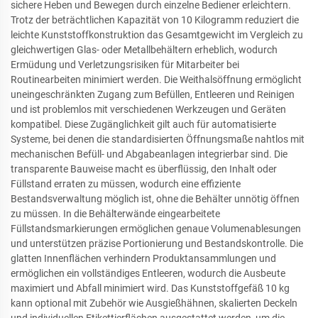
sichere Heben und Bewegen durch einzelne Bediener erleichtern.
Trotz der beträchtlichen Kapazität von 10 Kilogramm reduziert die
leichte Kunststoffkonstruktion das Gesamtgewicht im Vergleich zu
gleichwertigen Glas- oder Metallbehältern erheblich, wodurch
Ermüdung und Verletzungsrisiken für Mitarbeiter bei
Routinearbeiten minimiert werden. Die Weithalsöffnung ermöglicht
uneingeschränkten Zugang zum Befüllen, Entleeren und Reinigen
und ist problemlos mit verschiedenen Werkzeugen und Geräten
kompatibel. Diese Zugänglichkeit gilt auch für automatisierte
Systeme, bei denen die standardisierten Öffnungsmaße nahtlos mit
mechanischen Befüll- und Abgabeanlagen integrierbar sind. Die
transparente Bauweise macht es überflüssig, den Inhalt oder
Füllstand erraten zu müssen, wodurch eine effiziente
Bestandsverwaltung möglich ist, ohne die Behälter unnötig öffnen
zu müssen. In die Behälterwände eingearbeitete
Füllstandsmarkierungen ermöglichen genaue Volumenablesungen
und unterstützen präzise Portionierung und Bestandskontrolle. Die
glatten Innenflächen verhindern Produktansammlungen und
ermöglichen ein vollständiges Entleeren, wodurch die Ausbeute
maximiert und Abfall minimiert wird. Das Kunststoffgefäß 10 kg
kann optional mit Zubehör wie Ausgießhähnen, skalierten Deckeln