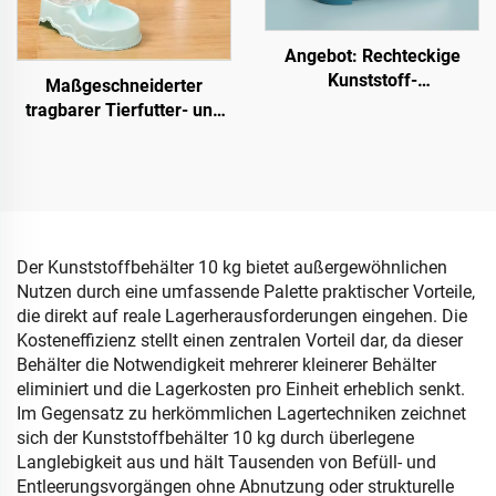
Angebot: Rechteckige
Kunststoff-
Maßgeschneiderter
Aufbewahrungsbox für
tragbarer Tierfutter- und
Babyflaschen zum
Wasserspender,
Trocknen mit Deckel und
automatische
Griff – zur Aufbewahrung
Katzenwasserschale für
von Milchflaschen
bequeme Nutzung mit
Hund und Katze,
hergestellt aus Kunststoff
Der Kunststoffbehälter 10 kg bietet außergewöhnlichen
Nutzen durch eine umfassende Palette praktischer Vorteile,
die direkt auf reale Lagerherausforderungen eingehen. Die
Kosteneffizienz stellt einen zentralen Vorteil dar, da dieser
Behälter die Notwendigkeit mehrerer kleinerer Behälter
eliminiert und die Lagerkosten pro Einheit erheblich senkt.
Im Gegensatz zu herkömmlichen Lagertechniken zeichnet
sich der Kunststoffbehälter 10 kg durch überlegene
Langlebigkeit aus und hält Tausenden von Befüll- und
Entleerungsvorgängen ohne Abnutzung oder strukturelle