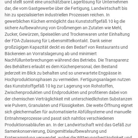
und stellt somit eine unschätzbare Lagerlösung für Unternehmen
dar, die vom Gastgewerbe über die Fertigung, Landwirtschaft bis
hin zu spezialisierten industriellen Prozessen reichen. In
gewerblichen Küchen ermöglicht das Kunststoffgefäß 10 kg die
sichere Aufbewahrung von Großmengen an Zutaten wie Mehl,
Zucker, Gewürzen, Speiseölen und Trockenwaren unter Einhaltung
der FDA-Zulassung für Lebensmittelkontakt. Dank seiner
großzügigen Kapazität deckt es den Bedarf von Restaurants und
Bäckereien an Vorratslagerung ab und minimiert
Nachfüllunterbrechungen während des Betriebs. Die Transparenz
des Behälters erlaubt es dem Küchenpersonal, den Bestand
jederzeit im Blick zu behalten und so unerwartete Engpässe in
Hochproduktionsphasen zu vermeiden. Fertigungsanlagen nutzen
das Kunststoffgefäß 10 kg zur Lagerung von Rohstoffen,
Zwischenprodukten und Endprodukten und profitieren dabei von
der chemischen Verträglichkeit mit unterschiedlichsten Substanzen
wie Pulvern, Granulaten und Flüssigkeiten. Die weite Öffnung eignet
sich gleichermaßen für automatisierte Abfüllsysteme und manuelle
Entnahmeprozesse und passt sich nahtlos verschiedenen
Produktionsabläufen an. In der Landwirtschaft wird das Gefäß zur
Samenkonservierung, Düngemittelaufbewahrung und
Erntesammlung verwendet, wobei die Witterungsbeständigkeit und