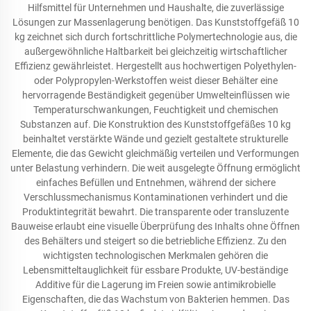
Hilfsmittel für Unternehmen und Haushalte, die zuverlässige
Lösungen zur Massenlagerung benötigen. Das Kunststoffgefäß 10
kg zeichnet sich durch fortschrittliche Polymertechnologie aus, die
außergewöhnliche Haltbarkeit bei gleichzeitig wirtschaftlicher
Effizienz gewährleistet. Hergestellt aus hochwertigen Polyethylen-
oder Polypropylen-Werkstoffen weist dieser Behälter eine
hervorragende Beständigkeit gegenüber Umwelteinflüssen wie
Temperaturschwankungen, Feuchtigkeit und chemischen
Substanzen auf. Die Konstruktion des Kunststoffgefäßes 10 kg
beinhaltet verstärkte Wände und gezielt gestaltete strukturelle
Elemente, die das Gewicht gleichmäßig verteilen und Verformungen
unter Belastung verhindern. Die weit ausgelegte Öffnung ermöglicht
einfaches Befüllen und Entnehmen, während der sichere
Verschlussmechanismus Kontaminationen verhindert und die
Produktintegrität bewahrt. Die transparente oder transluzente
Bauweise erlaubt eine visuelle Überprüfung des Inhalts ohne Öffnen
des Behälters und steigert so die betriebliche Effizienz. Zu den
wichtigsten technologischen Merkmalen gehören die
Lebensmitteltauglichkeit für essbare Produkte, UV-beständige
Additive für die Lagerung im Freien sowie antimikrobielle
Eigenschaften, die das Wachstum von Bakterien hemmen. Das