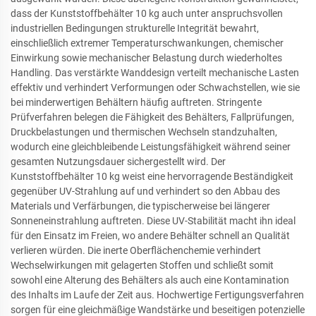
dass der Kunststoffbehälter 10 kg auch unter anspruchsvollen
industriellen Bedingungen strukturelle Integrität bewahrt,
einschließlich extremer Temperaturschwankungen, chemischer
Einwirkung sowie mechanischer Belastung durch wiederholtes
Handling. Das verstärkte Wanddesign verteilt mechanische Lasten
effektiv und verhindert Verformungen oder Schwachstellen, wie sie
bei minderwertigen Behältern häufig auftreten. Stringente
Prüfverfahren belegen die Fähigkeit des Behälters, Fallprüfungen,
Druckbelastungen und thermischen Wechseln standzuhalten,
wodurch eine gleichbleibende Leistungsfähigkeit während seiner
gesamten Nutzungsdauer sichergestellt wird. Der
Kunststoffbehälter 10 kg weist eine hervorragende Beständigkeit
gegenüber UV-Strahlung auf und verhindert so den Abbau des
Materials und Verfärbungen, die typischerweise bei längerer
Sonneneinstrahlung auftreten. Diese UV-Stabilität macht ihn ideal
für den Einsatz im Freien, wo andere Behälter schnell an Qualität
verlieren würden. Die inerte Oberflächenchemie verhindert
Wechselwirkungen mit gelagerten Stoffen und schließt somit
sowohl eine Alterung des Behälters als auch eine Kontamination
des Inhalts im Laufe der Zeit aus. Hochwertige Fertigungsverfahren
sorgen für eine gleichmäßige Wandstärke und beseitigen potenzielle