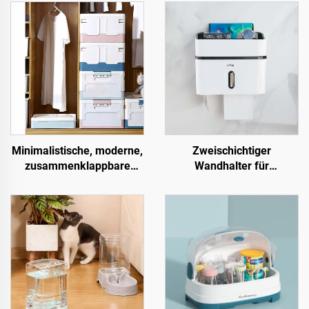
Minimalistische, moderne,
Zweischichtiger
zusammenklappbare
Wandhalter für
Kunststoff-
Taschentuchbox
Aufbewahrungskiste,
Kunststoffabdeckung für
rechteckig, faltbarer
Esstisch geeignet für
Organizer mit Deckel zur
Toiletten
Büroorganisation