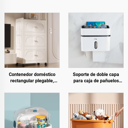
Contenedor doméstico
Soporte de doble capa
rectangular plegable,
para caja de pañuelos
móvil y con doble puerta,
montado en la pared,
de estilo sencillo y gran
cubierta plástica para
capacidad, hecho de
mesa de comedor, apta
plástico PP
para baños