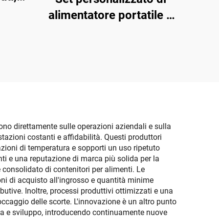
oli
alimentatore portatile e
,
dispenser d'acqua per
olari
animali domestici,
toli,
ciotola automatica per
gatti pratica da usare,
adatta per cani e gatti, in
plastica
cono direttamente sulle operazioni aziendali e sulla
tazioni costanti e affidabilità. Questi produttori
iazioni di temperatura e sopporti un uso ripetuto
nti e una reputazione di marca più solida per la
 consolidato di contenitori per alimenti. Le
ni di acquisto all'ingrosso e quantità minime
ibutive. Inoltre, processi produttivi ottimizzati e una
occaggio delle scorte. L'innovazione è un altro punto
cerca e sviluppo, introducendo continuamente nuove