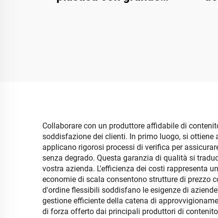
capacità, contenitore
rettangolare per riporre
antip
vestiti e snack, soluzione
p
di archiviazione ad alta
capacità
Collaborare con un produttore affidabile di contenit
soddisfazione dei clienti. In primo luogo, si ottiene
applicano rigorosi processi di verifica per assicurar
senza degrado. Questa garanzia di qualità si traduce
vostra azienda. L'efficienza dei costi rappresenta un
economie di scala consentono strutture di prezzo co
d'ordine flessibili soddisfano le esigenze di aziende d
gestione efficiente della catena di approvvigionamen
di forza offerto dai principali produttori di conte