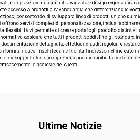
rati, composizioni di materiali avanzate e design ergonomici c
te accesso a prodotti all'avanguardia che differenziano le vostr
zioso, consentendo di sviluppare linee di prodotti uniche su mis
nti offrono servizi completi di personalizzazione, inclusi abbinam
flessibilità vi permette di creare portafogli prodotto distintivi, a
normativa assicura che tutti i prodotti soddisfino gli standard int
no documentazione dettagliata, effettuano audit regolari e restan
nformità riduce i rischi legali e facilita l'ingresso nel mercato i
solido supporto logistico garantiscono disponibilità costante de
efficacemente le richieste dei clienti.
Ultime Notizie