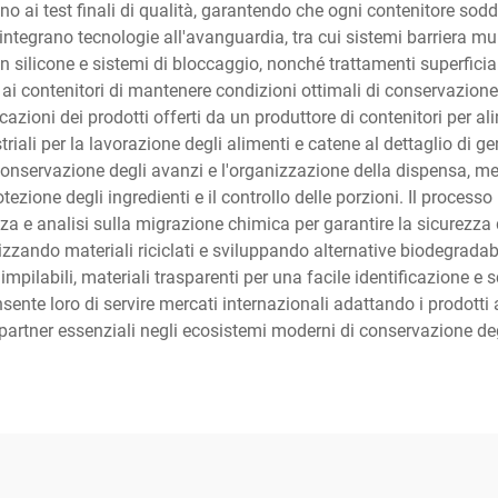
no ai test finali di qualità, garantendo che ogni contenitore sodd
ntegrano tecnologie all'avanguardia, tra cui sistemi barriera mul
silicone e sistemi di bloccaggio, nonché trattamenti superficiali
ai contenitori di mantenere condizioni ottimali di conservazione
cazioni dei prodotti offerti da un produttore di contenitori per ali
riali per la lavorazione degli alimenti e catene al dettaglio di g
 conservazione degli avanzi e l'organizzazione della dispensa, me
ezione degli ingredienti e il controllo delle porzioni. Il processo
enza e analisi sulla migrazione chimica per garantire la sicurezza d
ilizzando materiali riciclati e sviluppando alternative biodegradab
ilabili, materiali trasparenti per una facile identificazione e sco
ente loro di servire mercati internazionali adattando i prodotti al
partner essenziali negli ecosistemi moderni di conservazione deg