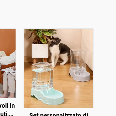
oli in
uti,
Set personalizzato di