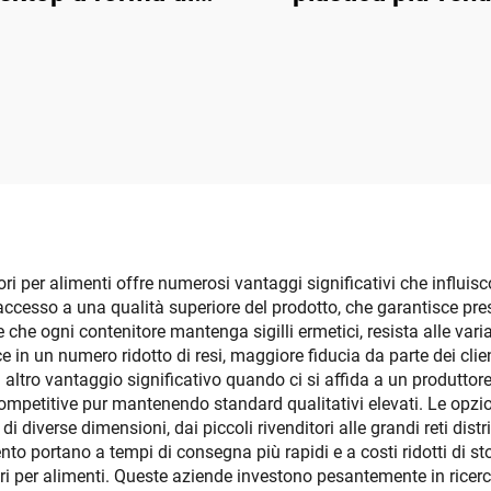
papero giallo,
scatole pieghev
olvere, semplice, in
multifunzionali
lastica per uso
contenitori rettang
domestico
per vestiti, giocat
libri
ori per alimenti offre numerosi vantaggi significativi che influis
 accesso a una qualità superiore del prodotto, che garantisce pres
e che ogni contenitore mantenga sigilli ermetici, resista alle var
 in un numero ridotto di resi, maggiore fiducia da parte dei clie
 altro vantaggio significativo quando ci si affida a un produttore
mpetitive pur mantenendo standard qualitativi elevati. Le opzio
i diverse dimensioni, dai piccoli rivenditori alle grandi reti distr
to portano a tempi di consegna più rapidi e a costi ridotti di st
nitori per alimenti. Queste aziende investono pesantemente in ri