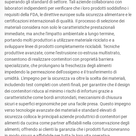
superando gli standard di settore. Tali aziende collaborano con
laboratori indipendenti per verificare che i loro prodotti soddisfino i
requisiti della FDA, le direttive europee sulla sicurezza alimentare e le
certificazioni internazionali di qualità. Il processo di selezione dei
materiali considera non solo le caratteristiche prestazionali
immediate, ma anche l'impatto ambientale a lungo termine,
portando molti produttori a utilizzare materiale riciclato e a
sviluppare linee di prodotti completamente riciclabili. Tecniche
produttive avanzate, come l'estrusione co-estrusa multistrato,
consentono di realizzare contenitori con proprietà barriera
specializzate, che prolungano la freschezza degli alimenti
impedendo la permeazione dell'ossigeno e il trasferimento di
umidità. L'impegno per la sicurezza va oltre la scelta dei materiali,
includendo test completi con utenti finali, per garantire che il design
dei contenitori riduca al minimo i rischi di infortuni grazie a
caratteristiche come bordi arrotondati, meccanismi di chiusura
sicuri e superfici ergonomiche per una facile presa. Questo impegno
verso tecnologie avanzate dei materiali e standard elevati di
sicurezza colloca le principali aziende produttrici di contenitori per
alimenti da cucina come partner affidabili nella conservazione degli
alimenti, offrendo ai clienti la garanzia che i prodotti funzioneranno
in modo sicuro e affidabile per tutta la loro vita operativa.