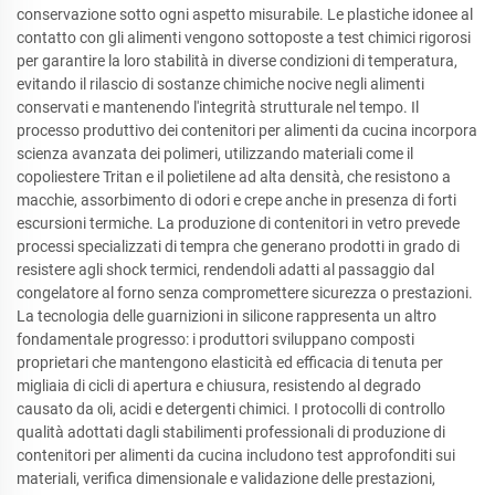
conservazione sotto ogni aspetto misurabile. Le plastiche idonee al
contatto con gli alimenti vengono sottoposte a test chimici rigorosi
per garantire la loro stabilità in diverse condizioni di temperatura,
evitando il rilascio di sostanze chimiche nocive negli alimenti
conservati e mantenendo l'integrità strutturale nel tempo. Il
processo produttivo dei contenitori per alimenti da cucina incorpora
scienza avanzata dei polimeri, utilizzando materiali come il
copoliestere Tritan e il polietilene ad alta densità, che resistono a
macchie, assorbimento di odori e crepe anche in presenza di forti
escursioni termiche. La produzione di contenitori in vetro prevede
processi specializzati di tempra che generano prodotti in grado di
resistere agli shock termici, rendendoli adatti al passaggio dal
congelatore al forno senza compromettere sicurezza o prestazioni.
La tecnologia delle guarnizioni in silicone rappresenta un altro
fondamentale progresso: i produttori sviluppano composti
proprietari che mantengono elasticità ed efficacia di tenuta per
migliaia di cicli di apertura e chiusura, resistendo al degrado
causato da oli, acidi e detergenti chimici. I protocolli di controllo
qualità adottati dagli stabilimenti professionali di produzione di
contenitori per alimenti da cucina includono test approfonditi sui
materiali, verifica dimensionale e validazione delle prestazioni,