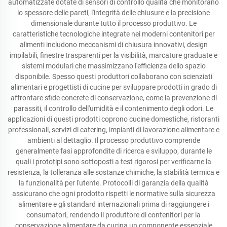
automatizzate dotate di sensori di controllo qualità che monitorano
lo spessore delle pareti, l'integrità delle chiusure e la precisione
dimensionale durante tutto il processo produttivo. Le
caratteristiche tecnologiche integrate nei moderni contenitori per
alimenti includono meccanismi di chiusura innovativi, design
impilabili, finestre trasparenti per la visibilità, marcature graduate e
sistemi modulari che massimizzano l'efficienza dello spazio
disponibile. Spesso questi produttori collaborano con scienziati
alimentari e progettisti di cucine per sviluppare prodotti in grado di
affrontare sfide concrete di conservazione, come la prevenzione di
parassiti, il controllo dell'umidità e il contenimento degli odori. Le
applicazioni di questi prodotti coprono cucine domestiche, ristoranti
professionali, servizi di catering, impianti di lavorazione alimentare e
ambienti al dettaglio. Il processo produttivo comprende
generalmente fasi approfondite di ricerca e sviluppo, durante le
quali i prototipi sono sottoposti a test rigorosi per verificarne la
resistenza, la tolleranza alle sostanze chimiche, la stabilità termica e
la funzionalità per l'utente. Protocolli di garanzia della qualità
assicurano che ogni prodotto rispetti le normative sulla sicurezza
alimentare e gli standard internazionali prima di raggiungere i
consumatori, rendendo il produttore di contenitori per la
conservazione alimentare da cucina un componente essenziale