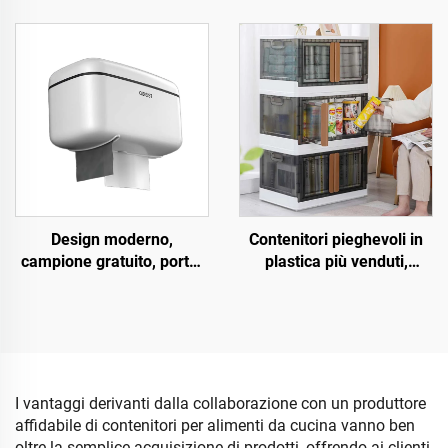
e multifunzione per
mobiletto doppia anta in
abbigliamento con
plastica PP, semplice, di
carrucola, per uso in
grande capacità, mobiletto
magazzino
aperto e spostabile
Design moderno,
Contenitori pieghevoli in
campione gratuito, porta-
plastica più venduti,
salviette da bagno a
scatole pieghevoli
sospensione,
multifunzionali, contenitori
impermeabile, portarotolo
rettangolari per vestiti,
in plastica multifunzionale
giocattoli, libri
I vantaggi derivanti dalla collaborazione con un produttore
affidabile di contenitori per alimenti da cucina vanno ben
oltre la semplice acquisizione di prodotti, offrendo ai clienti