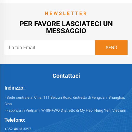
NEWSLETTER
PER FAVORE LASCIATECI UN
MESSAGGIO
Contattaci
Indirizzo:
• Sede centrale in Cina: 111 Beicun Road, distretto di Fengxian, Shanghai,
Cina
• Fabbrica in Vietnam: W48H+WQ Distretto di My Hao, Hung Yen, Vietnam
Telefono:
+852-4613 3397