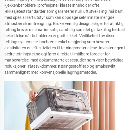
kjøkkenbeholdere i profesjonell klasse inneholder ofte
lekkasjeteststandarder som garanterer null luftutveksling, målbart
med spesialisert utstyr som kan oppdage selv minste mengde
atmosfærisk inntrengning. Brukervennlig design sørger for at riktig
tetting krever minimal innsats, samtidig som det gir taktil og hørbart
bekreftelse når beholderen er godt lukket. Vedlikehold av disse
tettingssystemene innebærer enkel rengjøring som bevarer
elastisiteten og effektiviteten til tetningsmaterialene. Investeringen i
bedre tetningsteknologi fører direkte til målbare fordeler for
matbevarelse, med dokumenterte casestudier som viser betydelige
reduksjoner i råtesykdommer, næringsstoff-tap og smakssvikt
sammenlignet med konvensjonelle lagringsmetoder.