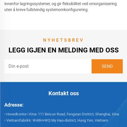
innenfor lagringssystemer, og gir fleksibilitet ved omorganisering
uten å kreve fullstendig systemomkonfigurering.
NYHETSBREV
LEGG IGJEN EN MELDING MED OSS
Kontakt oss
Adresse:
• Hovedkontor i Kina: 111 Beicun Road, Fengxian District, Shanghai, Kina
• Vietnamfabrikk: W48H+WQ My Hao-district, Hung Yen, Vietnam