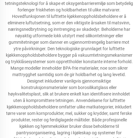
tetningsteknologi for å skape et oksygenbarrieremiljø som betydelig
forlenger friskheten og holdbarheten til ulike matvarer.
Hovedfunksjonen til lufttette kjøkkenoppholdsbeholdere er å
eliminere luftutsetning, som er den viktigste årsaken til matsvinn,
næringsnedbrytning og inntrenging av skadedyr. Beholderne har
nøyaktig utformede lokk utstyrt med silikontetninger eller
gummitetninger som danner en ugjennomtrengelig barriere mot
ytre påvirkninger. Den teknologiske grunnlaget for lufttette
kjøkkenoppholdsbeholdere bygger på vakuumtetningsmekanismer
og trykklåsesystemer som opprettholder konstante interne forhold.
Mange modeller inneholder BPA-frie materialer, noe som sikrer
mattrygghet samtidig som de gir holdbarhet og lang levetid.
Designet inkluderer vanligvis gjennomsiktige
konstruksjonsmaterialer som borosilikatglass eller
høykvalitetsplast, slik at brukere enkelt kan identifisere innholdet
uten å kompromittere tetningen. Anvendelsene for lufttette
kjøkkenoppholdsbeholdere omfatter ulike matkategorier, inkludert
tørre varer som kornprodukter, mel, sukker og krydder, samt ferske
produkter, rester og ferdiglagede måltider. Både profesjonelle
kjøkken og hjemmekokker bruker disse beholderne til
pantrysorganisering, lagring i kjøleskap og systemer for