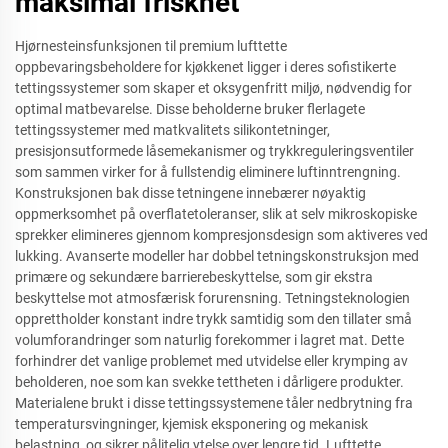
maksimal friskhet
Hjørnesteinsfunksjonen til premium lufttette
oppbevaringsbeholdere for kjøkkenet ligger i deres sofistikerte
tettingssystemer som skaper et oksygenfritt miljø, nødvendig for
optimal matbevarelse. Disse beholderne bruker flerlagete
tettingssystemer med matkvalitets silikontetninger,
presisjonsutformede låsemekanismer og trykkreguleringsventiler
som sammen virker for å fullstendig eliminere luftinntrengning.
Konstruksjonen bak disse tetningene innebærer nøyaktig
oppmerksomhet på overflatetoleranser, slik at selv mikroskopiske
sprekker elimineres gjennom kompresjonsdesign som aktiveres ved
lukking. Avanserte modeller har dobbel tetningskonstruksjon med
primære og sekundære barrierebeskyttelse, som gir ekstra
beskyttelse mot atmosfærisk forurensning. Tetningsteknologien
opprettholder konstant indre trykk samtidig som den tillater små
volumforandringer som naturlig forekommer i lagret mat. Dette
forhindrer det vanlige problemet med utvidelse eller krymping av
beholderen, noe som kan svekke tettheten i dårligere produkter.
Materialene brukt i disse tettingssystemene tåler nedbrytning fra
temperatursvingninger, kjemisk eksponering og mekanisk
belastning, og sikrer pålitelig ytelse over lengre tid. Lufttette