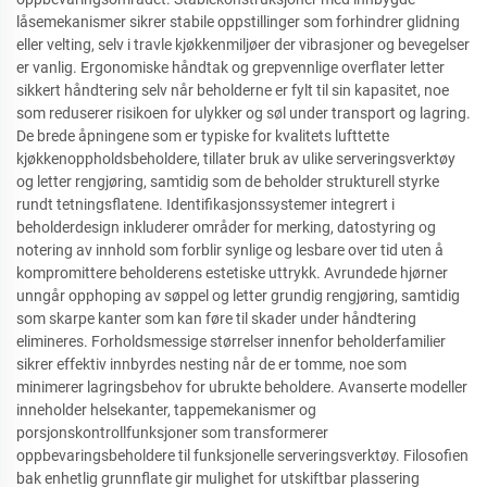
låsemekanismer sikrer stabile oppstillinger som forhindrer glidning
eller velting, selv i travle kjøkkenmiljøer der vibrasjoner og bevegelser
er vanlig. Ergonomiske håndtak og grepvennlige overflater letter
sikkert håndtering selv når beholderne er fylt til sin kapasitet, noe
som reduserer risikoen for ulykker og søl under transport og lagring.
De brede åpningene som er typiske for kvalitets lufttette
kjøkkenoppholdsbeholdere, tillater bruk av ulike serveringsverktøy
og letter rengjøring, samtidig som de beholder strukturell styrke
rundt tetningsflatene. Identifikasjonssystemer integrert i
beholderdesign inkluderer områder for merking, datostyring og
notering av innhold som forblir synlige og lesbare over tid uten å
kompromittere beholderens estetiske uttrykk. Avrundede hjørner
unngår opphoping av søppel og letter grundig rengjøring, samtidig
som skarpe kanter som kan føre til skader under håndtering
elimineres. Forholdsmessige størrelser innenfor beholderfamilier
sikrer effektiv innbyrdes nesting når de er tomme, noe som
minimerer lagringsbehov for ubrukte beholdere. Avanserte modeller
inneholder helsekanter, tappemekanismer og
porsjonskontrollfunksjoner som transformerer
oppbevaringsbeholdere til funksjonelle serveringsverktøy. Filosofien
bak enhetlig grunnflate gir mulighet for utskiftbar plassering