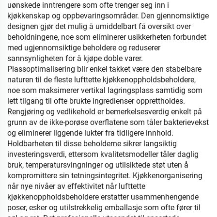
uønskede inntrengere som ofte trenger seg inn i
kjøkkenskap og oppbevaringsområder. Den gjennomsiktige
designen gjør det mulig å umiddelbart få oversikt over
beholdningene, noe som eliminerer usikkerheten forbundet
med ugjennomsiktige beholdere og reduserer
sannsynligheten for å kjøpe doble varer.
Plassoptimalisering blir enkel takket være den stabelbare
naturen til de fleste lufttette kjøkkenoppholdsbeholdere,
noe som maksimerer vertikal lagringsplass samtidig som
lett tilgang til ofte brukte ingredienser opprettholdes.
Rengjøring og vedlikehold er bemerkelsesverdig enkelt på
grunn av de ikke-porøse overflatene som tåler bakterievekst
og eliminerer liggende lukter fra tidligere innhold.
Holdbarheten til disse beholderne sikrer langsiktig
investeringsverdi, ettersom kvalitetsmodeller tåler daglig
bruk, temperatursvingninger og utilsiktede støt uten å
kompromittere sin tetningsintegritet. Kjøkkenorganisering
når nye nivåer av effektivitet når lufttette
kjøkkenoppholdsbeholdere erstatter usammenhengende
poser, esker og utilstrekkelig emballasje som ofte fører til