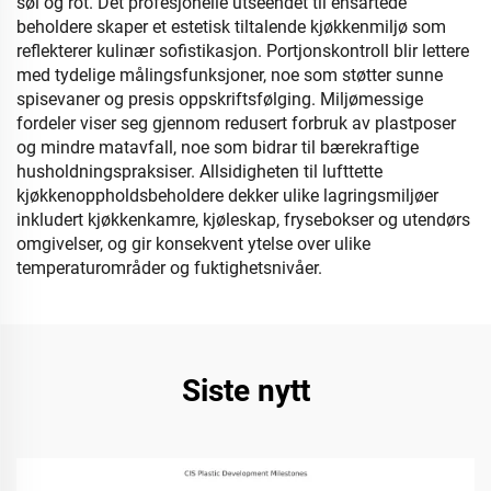
søl og rot. Det profesjonelle utseendet til ensartede
beholdere skaper et estetisk tiltalende kjøkkenmiljø som
reflekterer kulinær sofistikasjon. Portjonskontroll blir lettere
med tydelige målingsfunksjoner, noe som støtter sunne
spisevaner og presis oppskriftsfølging. Miljømessige
fordeler viser seg gjennom redusert forbruk av plastposer
og mindre matavfall, noe som bidrar til bærekraftige
husholdningspraksiser. Allsidigheten til lufttette
kjøkkenoppholdsbeholdere dekker ulike lagringsmiljøer
inkludert kjøkkenkamre, kjøleskap, frysebokser og utendørs
omgivelser, og gir konsekvent ytelse over ulike
temperaturområder og fuktighetsnivåer.
Siste nytt