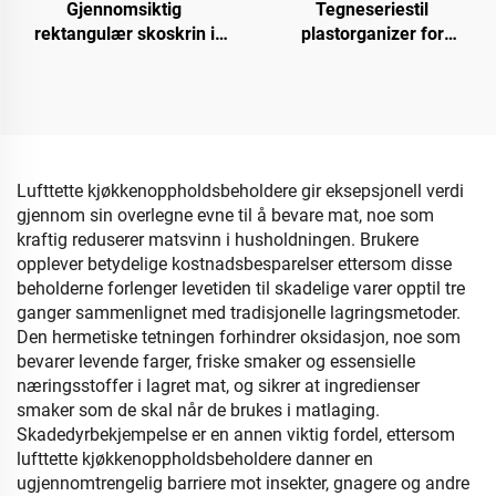
Gjennomsiktig
Tegneseriestil
rektangulær skoskrin i
plastorganizer for
plast, stabelbar og
oppbevaring av leker
brettbar skoorganizer med
Praktisk
sneakerkasser,
oppbevaringsbøtte som
containere, bokser og
soveværelsers
holder
behovsbehånding for baby
Lufttette kjøkkenoppholdsbeholdere gir eksepsjonell verdi
gjennom sin overlegne evne til å bevare mat, noe som
kraftig reduserer matsvinn i husholdningen. Brukere
opplever betydelige kostnadsbesparelser ettersom disse
beholderne forlenger levetiden til skadelige varer opptil tre
ganger sammenlignet med tradisjonelle lagringsmetoder.
Den hermetiske tetningen forhindrer oksidasjon, noe som
bevarer levende farger, friske smaker og essensielle
næringsstoffer i lagret mat, og sikrer at ingredienser
smaker som de skal når de brukes i matlaging.
Skadedyrbekjempelse er en annen viktig fordel, ettersom
lufttette kjøkkenoppholdsbeholdere danner en
ugjennomtrengelig barriere mot insekter, gnagere og andre