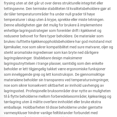
frysing uten at det går ut over deres strukturelle integritet eller
tettingsevne. Den termiske stabiliteten til kvalitetsbeholdere gjør at
de tåler temperaturområder fra under null grader til høye
temperaturer i skap uten å krype, sprekke eller miste tetningen.
Denne allsidigheten gjør det mulig for brukere å implementere
enhetlige lagringsstrategier som forenkler drift i kjøkkenet og
reduserer behovet for flere typer beholdere. De materialer som
brukes i lufttette kjøkkenoppholdsbeholdere har god motstand mot
kjemikalier, noe som sikrer kompatibilitet med sure matvarer, oljer og
sterkt aromatiske ingredienser som kan bryte ned dårligere
lagringsløsninger. Stablebare design maksimerer
lagringsutnyttelsen i trange plasser, samtidig som den enkelte
beholder er lett tilgjengelig takket være ergonomiske funksjoner
som inneliggende grep og lett konstruksjon. De gjennomsiktige
materialene beholder sin transparens ved temperatursvingninger,
noe som sikrer konsekvent siktbarhet av innhold uavhengig av
lagringssted. Profesjonelle bruksområder drar nytte av muligheten
til å flytte beholderne mellom forberedelsesområder, kjøleanlegg og
tørrlagring uten å måtte overføre innholdet eller bruke ekstra
emballasje. Holdbarheten til disse beholderne under gjentatte
varmesykluser hindrer vanlige feiltilstander forbundet med