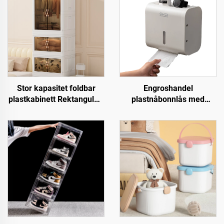
Stor kapasitet foldbar
Engroshandel
plastkabinett Rektangulær
plastnåbonnlås med
oppbevaringsboks for
lagringsboks, hullfri
klær og snacks Høy
installasjon,
kapasitet
badetoalettholder
oppbevaringsløsning