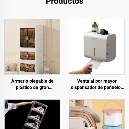
Productos
Armario plegable de
Venta al por mayor
plástico de gran
dispensador de pañuelos
capacidad, forma
de plástico caja de
rectangular, caja
almacenamiento
contenedora para ropa y
instalación sin
bocadillos, solución de
perforaciones soporte de
almacenamiento de alta
papel para baño
capacidad