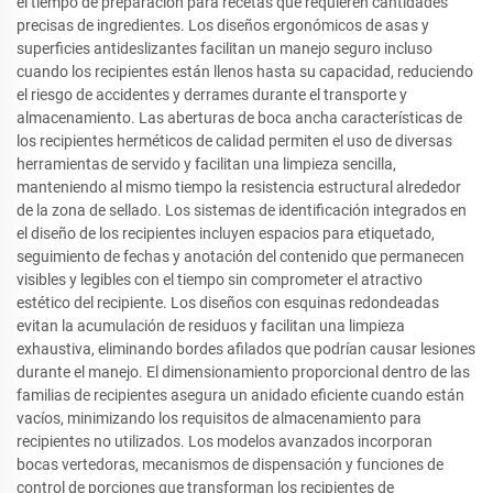
el tiempo de preparación para recetas que requieren cantidades
precisas de ingredientes. Los diseños ergonómicos de asas y
superficies antideslizantes facilitan un manejo seguro incluso
cuando los recipientes están llenos hasta su capacidad, reduciendo
el riesgo de accidentes y derrames durante el transporte y
almacenamiento. Las aberturas de boca ancha características de
los recipientes herméticos de calidad permiten el uso de diversas
herramientas de servido y facilitan una limpieza sencilla,
manteniendo al mismo tiempo la resistencia estructural alrededor
de la zona de sellado. Los sistemas de identificación integrados en
el diseño de los recipientes incluyen espacios para etiquetado,
seguimiento de fechas y anotación del contenido que permanecen
visibles y legibles con el tiempo sin comprometer el atractivo
estético del recipiente. Los diseños con esquinas redondeadas
evitan la acumulación de residuos y facilitan una limpieza
exhaustiva, eliminando bordes afilados que podrían causar lesiones
durante el manejo. El dimensionamiento proporcional dentro de las
familias de recipientes asegura un anidado eficiente cuando están
vacíos, minimizando los requisitos de almacenamiento para
recipientes no utilizados. Los modelos avanzados incorporan
bocas vertedoras, mecanismos de dispensación y funciones de
control de porciones que transforman los recipientes de