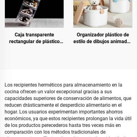
Caja transparente
Organizador plástico de
rectangular de plástico
estilo de dibujos animados
para almacenamiento de
para almacenamiento de
zapatos, organizador
juguetes infantiles, cubo
apilable y plegable con
de almacenamiento
contenedores y cajas para
práctico como contenedor
zapatillas deportivas
de artículos varios para
dormitorio o bebé
Los recipientes herméticos para almacenamiento en la
cocina ofrecen un valor excepcional gracias a sus
capacidades superiores de conservación de alimentos, que
reducen drásticamente el desperdicio alimentario en el
hogar. Los usuarios experimentan importantes ahorros
económicos, ya que estos recipientes prolongan la vida útil
de los productos perecederos hasta tres veces más en
comparación con los métodos tradicionales de