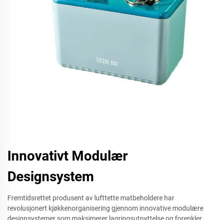
Innovativt Modulær
Designsystem
Fremtidsrettet produsent av lufttette matbeholdere har
revolusjonert kjøkkenorganisering gjennom innovative modulære
designsystemer som maksimerer lagringsutnyttelse og forenkler