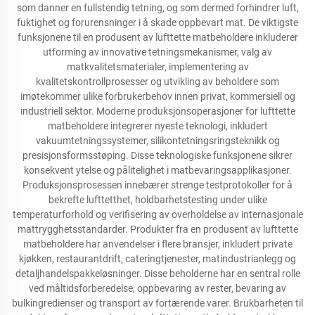
som danner en fullstendig tetning, og som dermed forhindrer luft,
fuktighet og forurensninger i å skade oppbevart mat. De viktigste
funksjonene til en produsent av lufttette matbeholdere inkluderer
utforming av innovative tetningsmekanismer, valg av
matkvalitetsmaterialer, implementering av
kvalitetskontrollprosesser og utvikling av beholdere som
imøtekommer ulike forbrukerbehov innen privat, kommersiell og
industriell sektor. Moderne produksjonsoperasjoner for lufttette
matbeholdere integrerer nyeste teknologi, inkludert
vakuumtetningssystemer, silikontetningsringsteknikk og
presisjonsformsstøping. Disse teknologiske funksjonene sikrer
konsekvent ytelse og pålitelighet i matbevaringsapplikasjoner.
Produksjonsprosessen innebærer strenge testprotokoller for å
bekrefte lufttetthet, holdbarhetstesting under ulike
temperaturforhold og verifisering av overholdelse av internasjonale
mattrygghetsstandarder. Produkter fra en produsent av lufttette
matbeholdere har anvendelser i flere bransjer, inkludert private
kjøkken, restaurantdrift, cateringtjenester, matindustrianlegg og
detaljhandelspakkeløsninger. Disse beholderne har en sentral rolle
ved måltidsforberedelse, oppbevaring av rester, bevaring av
bulkingredienser og transport av fortærende varer. Brukbarheten til