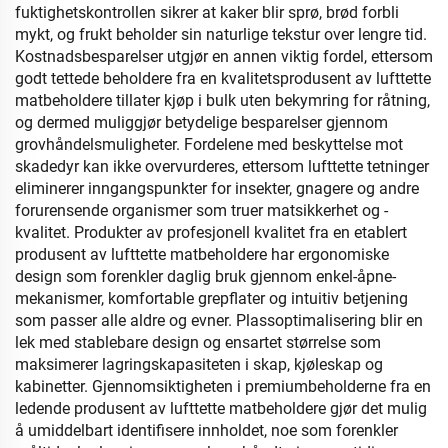
fuktighetskontrollen sikrer at kaker blir sprø, brød forbli
mykt, og frukt beholder sin naturlige tekstur over lengre tid.
Kostnadsbesparelser utgjør en annen viktig fordel, ettersom
godt tettede beholdere fra en kvalitetsprodusent av lufttette
matbeholdere tillater kjøp i bulk uten bekymring for råtning,
og dermed muliggjør betydelige besparelser gjennom
grovhåndelsmuligheter. Fordelene med beskyttelse mot
skadedyr kan ikke overvurderes, ettersom lufttette tetninger
eliminerer inngangspunkter for insekter, gnagere og andre
forurensende organismer som truer matsikkerhet og -
kvalitet. Produkter av profesjonell kvalitet fra en etablert
produsent av lufttette matbeholdere har ergonomiske
design som forenkler daglig bruk gjennom enkel-åpne-
mekanismer, komfortable grepflater og intuitiv betjening
som passer alle aldre og evner. Plassoptimalisering blir en
lek med stablebare design og ensartet størrelse som
maksimerer lagringskapasiteten i skap, kjøleskap og
kabinetter. Gjennomsiktigheten i premiumbeholderne fra en
ledende produsent av lufttette matbeholdere gjør det mulig
å umiddelbart identifisere innholdet, noe som forenkler