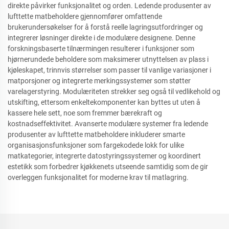
direkte påvirker funksjonalitet og orden. Ledende produsenter av
lufttette matbeholdere gjennomfører omfattende
brukerundersøkelser for å forstå reelle lagringsutfordringer og
integrerer løsninger direkte i de modulære designene. Denne
forskningsbaserte tilnærmingen resulterer i funksjoner som
hjørnerundede beholdere som maksimerer utnyttelsen av plass i
kjøleskapet, trinnvis størrelser som passer til vanlige variasjoner i
matporsjoner og integrerte merkingssystemer som støtter
varelagerstyring. Modulæriteten strekker seg også til vedlikehold og
utskifting, ettersom enkeltekomponenter kan byttes ut uten å
kassere hele sett, noe som fremmer bærekraft og
kostnadseffektivitet. Avanserte modulære systemer fra ledende
produsenter av lufttette matbeholdere inkluderer smarte
organisasjonsfunksjoner som fargekodede lokk for ulike
matkategorier, integrerte datostyringssystemer og koordinert
estetikk som forbedrer kjøkkenets utseende samtidig som de gir
overleggen funksjonalitet for moderne krav til matlagring.