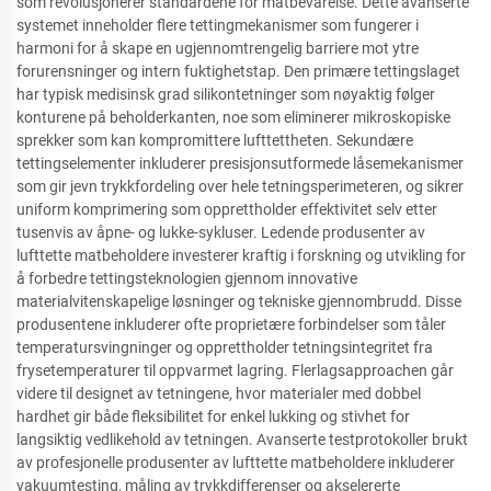
som revolusjonerer standardene for matbevarelse. Dette avanserte
systemet inneholder flere tettingmekanismer som fungerer i
harmoni for å skape en ugjennomtrengelig barriere mot ytre
forurensninger og intern fuktighetstap. Den primære tettingslaget
har typisk medisinsk grad silikontetninger som nøyaktig følger
konturene på beholderkanten, noe som eliminerer mikroskopiske
sprekker som kan kompromittere lufttettheten. Sekundære
tettingselementer inkluderer presisjonsutformede låsemekanismer
som gir jevn trykkfordeling over hele tetningsperimeteren, og sikrer
uniform komprimering som opprettholder effektivitet selv etter
tusenvis av åpne- og lukke-sykluser. Ledende produsenter av
lufttette matbeholdere investerer kraftig i forskning og utvikling for
å forbedre tettingsteknologien gjennom innovative
materialvitenskapelige løsninger og tekniske gjennombrudd. Disse
produsentene inkluderer ofte proprietære forbindelser som tåler
temperatursvingninger og opprettholder tetningsintegritet fra
frysetemperaturer til oppvarmet lagring. Flerlagsapproachen går
videre til designet av tetningene, hvor materialer med dobbel
hardhet gir både fleksibilitet for enkel lukking og stivhet for
langsiktig vedlikehold av tetningen. Avanserte testprotokoller brukt
av profesjonelle produsenter av lufttette matbeholdere inkluderer
vakuumtesting, måling av trykkdifferenser og akselererte