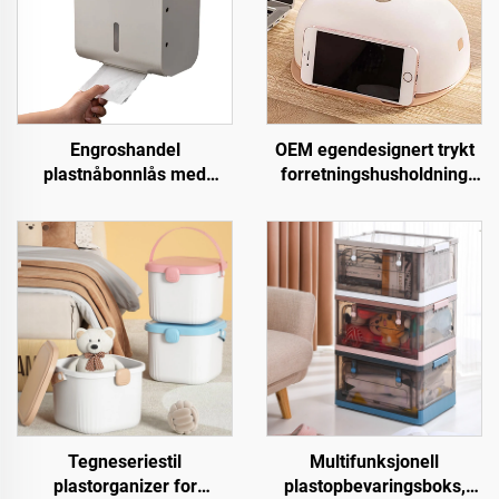
Engroshandel
OEM egendesignert trykt
plastnåbonnlås med
forretningshusholdning
lagringsboks, hullfri
rullepapirsboks
installasjon,
nappholder plastikk
badetoalettholder
skrivebordsrullepapirsbokse
med mobiltelefonholder i
storpart
Tegneseriestil
Multifunksjonell
plastorganizer for
plastopbevaringsboks,