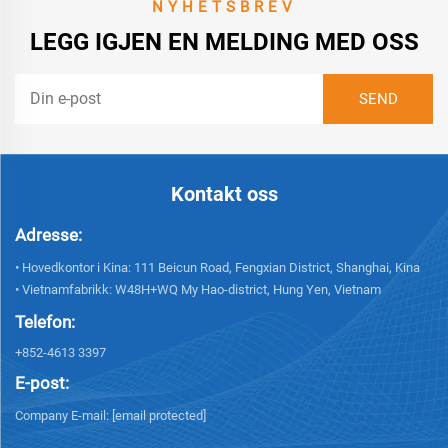
NYHETSBREV
LEGG IGJEN EN MELDING MED OSS
Kontakt oss
Adresse:
• Hovedkontor i Kina: 111 Beicun Road, Fengxian District, Shanghai, Kina
• Vietnamfabrikk: W48H+WQ My Hao-district, Hung Yen, Vietnam
Telefon:
+852-4613 3397
E-post:
Company E-mail:
[email protected]