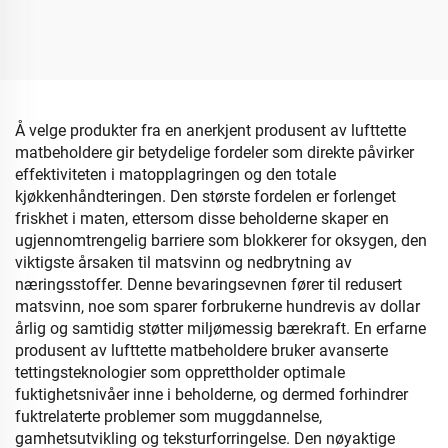
oppbevaring av leker
brettbar, stablebar og
Praktisk
flyttbar oppbevaringsboks
oppbevaringsbøtte som
med topp- og frontåpning,
soveværelsers
småsakerorganizer
behovsbehånding for baby
Å velge produkter fra en anerkjent produsent av lufttette
matbeholdere gir betydelige fordeler som direkte påvirker
effektiviteten i matopplagringen og den totale
kjøkkenhåndteringen. Den største fordelen er forlenget
friskhet i maten, ettersom disse beholderne skaper en
ugjennomtrengelig barriere som blokkerer for oksygen, den
viktigste årsaken til matsvinn og nedbrytning av
næringsstoffer. Denne bevaringsevnen fører til redusert
matsvinn, noe som sparer forbrukerne hundrevis av dollar
årlig og samtidig støtter miljømessig bærekraft. En erfarne
produsent av lufttette matbeholdere bruker avanserte
tettingsteknologier som opprettholder optimale
fuktighetsnivåer inne i beholderne, og dermed forhindrer
fuktrelaterte problemer som muggdannelse,
gamhetsutvikling og teksturforringelse. Den nøyaktige