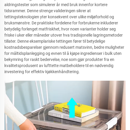
aldringstester som simulerer år med bruk innenfor kortere
tidsrammer. Denne strenge valideringen sikrer at
tettingsteknologien yter konsekvent over ulike miljøforhold og
bruksmønstre. De praktiske fordelene for forbrukerne inkluderer
betydelig forlenget matfriskhet, hvor noen varianter holder seg
friske i uker eller måneder utover hva tradisjonelle lagringsmetoder
tillater. Denne eksemplariske tettingen fører til betydelige
kostnadsbesparelser gjennom redusert matsvinn, bedre muligheter
for måltidsplanlegging og evnen til å kjøpe ingredienser i bulk uten
bekymring for raskt bedervelse, noe som gjør produkter fra en
kvalitetsprodusent av lufttette matbeholdere til en nødvendig
investering for effektiv kjøkkenhåndtering.