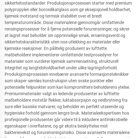
sikkerhetsstandarder. Produksjonsprosessen starter med premium
polypropylen eller borosilikatglass som gir eksepsjonell holdbarhet,
kjemisk motstand og termisk stabilitet over et bredt
temperaturområde. Disse materialene gjennomgår omfattende
rensingsprosesser for å fjerne potensielle forurensninger, og sikrer
at lagret mat beholder sin opprinnelige smak, ernæringsverdi og
sikkerhetskarakteristikk uten noe utlekking av materialer eller
kjemiske reaksjoner. En pålitelig produsent av lufttette
matbeholdere implementerer omfattende testprosedyrer for
materialer som vurderer kjemisk sammensetning, strukturell
integritet og langtidsholdbarhet under ulike lagringsforhold.
Produksjonsprosessen innebærer avanserte formasjonsteknikker
som skaper sømløs konstruksjon uten svake punkter eller
potensielle feilpunkter som kan kompromittere beholderens ytelse.
Premiummaterialer valgt av ledende produsenter av lufttette
matbeholdere motstår flekker, luktabsorpsjon og nedbrytning fra
sure eller basiske matvarer, og beholder en perfekt utseende og
hygieniske forhold gjennom lengre bruk. Materialeekspertisen hos
profesjonelle produsenter går videre til å inkludere antimikrobielle
egenskaper i overflatene, og gir ekstra beskyttelse mot
bakterievekst og forurensningsrisiko. Disse avanserte materialene