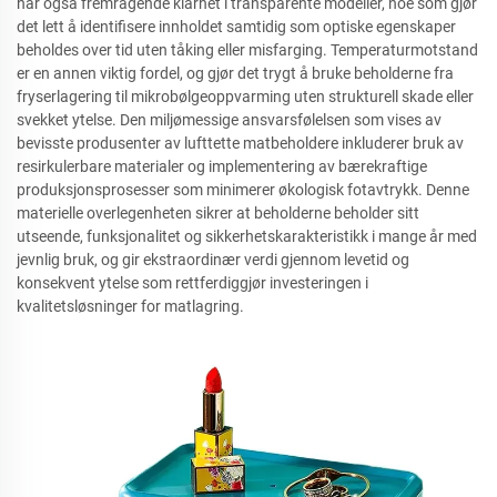
har også fremragende klarhet i transparente modeller, noe som gjør
det lett å identifisere innholdet samtidig som optiske egenskaper
beholdes over tid uten tåking eller misfarging. Temperaturmotstand
er en annen viktig fordel, og gjør det trygt å bruke beholderne fra
fryserlagering til mikrobølgeoppvarming uten strukturell skade eller
svekket ytelse. Den miljømessige ansvarsfølelsen som vises av
bevisste produsenter av lufttette matbeholdere inkluderer bruk av
resirkulerbare materialer og implementering av bærekraftige
produksjonsprosesser som minimerer økologisk fotavtrykk. Denne
materielle overlegenheten sikrer at beholderne beholder sitt
utseende, funksjonalitet og sikkerhetskarakteristikk i mange år med
jevnlig bruk, og gir ekstraordinær verdi gjennom levetid og
konsekvent ytelse som rettferdiggjør investeringen i
kvalitetsløsninger for matlagring.