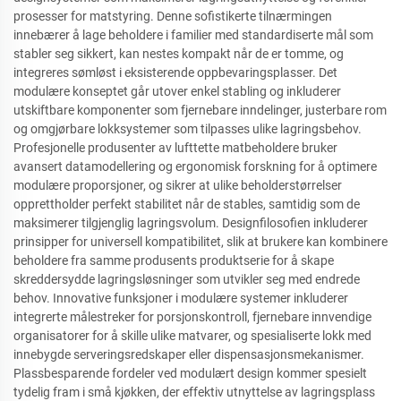
prosesser for matstyring. Denne sofistikerte tilnærmingen
innebærer å lage beholdere i familier med standardiserte mål som
stabler seg sikkert, kan nestes kompakt når de er tomme, og
integreres sømløst i eksisterende oppbevaringsplasser. Det
modulære konseptet går utover enkel stabling og inkluderer
utskiftbare komponenter som fjernebare inndelinger, justerbare rom
og omgjørbare lokksystemer som tilpasses ulike lagringsbehov.
Profesjonelle produsenter av lufttette matbeholdere bruker
avansert datamodellering og ergonomisk forskning for å optimere
modulære proporsjoner, og sikrer at ulike beholderstørrelser
opprettholder perfekt stabilitet når de stables, samtidig som de
maksimerer tilgjenglig lagringsvolum. Designfilosofien inkluderer
prinsipper for universell kompatibilitet, slik at brukere kan kombinere
beholdere fra samme produsents produktserie for å skape
skreddersydde lagringsløsninger som utvikler seg med endrede
behov. Innovative funksjoner i modulære systemer inkluderer
integrerte målestreker for porsjonskontroll, fjernebare innvendige
organisatorer for å skille ulike matvarer, og spesialiserte lokk med
innebygde serveringsredskaper eller dispensasjonsmekanismer.
Plassbesparende fordeler ved modulært design kommer spesielt
tydelig fram i små kjøkken, der effektiv utnyttelse av lagringsplass