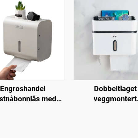
Engroshandel
Dobbeltlaget
astnåbonnlås med
veggmontert
ringsboks, hullfri
papirhodehold
installasjon,
Plastansikt bordd
adetoalettholder
til toaletter