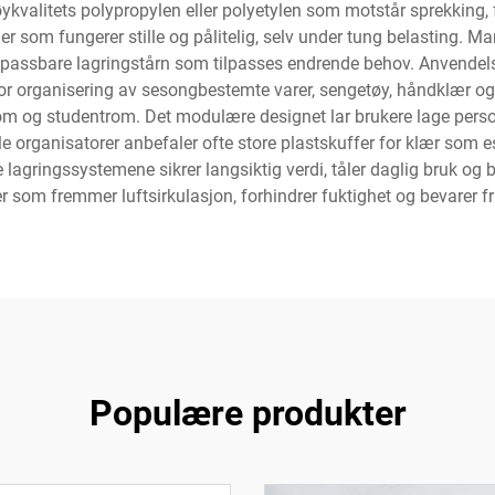
ykvalitets polypropylen eller polyetylen som motstår sprekking,
som fungerer stille og pålitelig, selv under tung belasting. Ma
ilpassbare lagringstårn som tilpasses endrende behov. Anvendelse
 organisering av sesongbestemte varer, sengetøy, håndklær og t
erom og studentrom. Det modulære designet lar brukere lage per
e organisatorer anbefaler ofte store plastskuffer for klær som 
 lagringssystemene sikrer langsiktig verdi, tåler daglig bruk og 
r som fremmer luftsirkulasjon, forhindrer fuktighet og bevarer f
Populære produkter