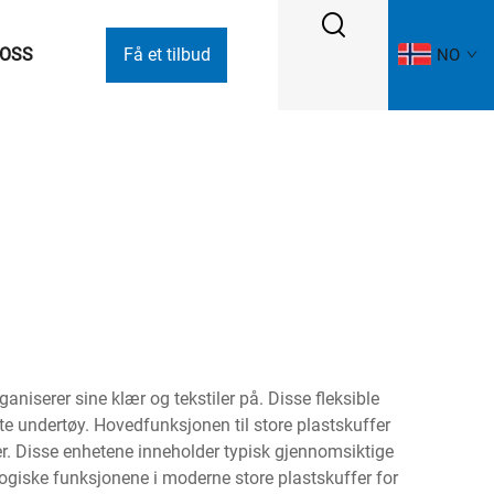
 OSS
Få et tilbud
NO
niserer sine klær og tekstiler på. Disse fleksible
ate undertøy. Hovedfunksjonen til store plastskuffer
er. Disse enhetene inneholder typisk gjennomsiktige
ologiske funksjonene i moderne store plastskuffer for