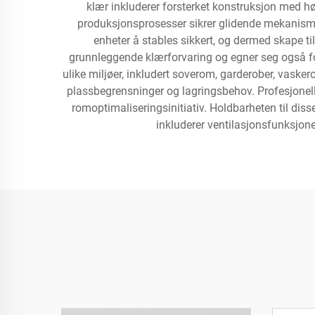
klær inkluderer forsterket konstruksjon med hø
produksjonsprosesser sikrer glidende mekanismer 
enheter å stables sikkert, og dermed skape t
grunnleggende klærforvaring og egner seg også for
ulike miljøer, inkludert soverom, garderober, vask
plassbegrensninger og lagringsbehov. Profesjonell
romoptimaliseringsinitiativ. Holdbarheten til disse
inkluderer ventilasjonsfunksjone