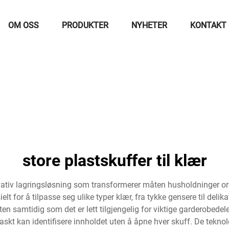
OM OSS
PRODUKTER
NYHETER
KONTAKT
store plastskuffer til klær
vativ lagringsløsning som transformerer måten husholdninger orga
t for å tilpasse seg ulike typer klær, fra tykke gensere til delik
n samtidig som det er lett tilgjengelig for viktige garderobedel
 raskt kan identifisere innholdet uten å åpne hver skuff. De tekn