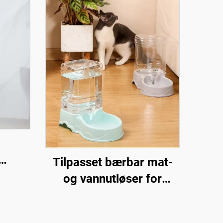
Tilpasset bærbar mat-
er
og vannutløser for
ekking
kjæledyr, automatisk
kattematbolle for