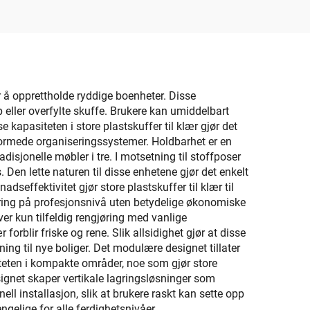
praktisk bruk til hund og
katt, laget av plast
r å opprettholde ryddige boenheter. Disse
 eller overfylte skuffe. Brukere kan umiddelbart
kapasiteten i store plastskuffer til klær gjør det
formede organiseringssystemer. Holdbarhet er en
disjonelle møbler i tre. I motsetning til stoffposer
. Den lette naturen til disse enhetene gjør det enkelt
dseffektivitet gjør store plastskuffer til klær til
sering på profesjonsnivå uten betydelige økonomiske
ver kun tilfeldig rengjøring med vanlige
orblir friske og rene. Slik allsidighet gjør at disse
ing til nye boliger. Det modulære designet tillater
iteten i kompakte områder, noe som gjør store
signet skaper vertikale lagringsløsninger som
ll installasjon, slik at brukere raskt kan sette opp
ngelige for alle ferdighetsnivåer.