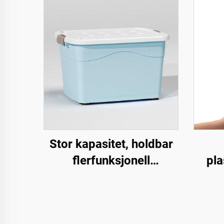
Stor kapasitet, holdbar
flerfunksjonell
pl
oppbevaringsboks og -
lag
kurv til klær med talje
for bruk på lager
b