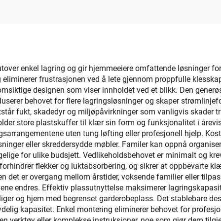
 utover enkel lagring og gir hjemmeeiere omfattende løsninger fo
g eliminerer frustrasjonen ved å lete gjennom proppfulle klesskap
siktige designen som viser innholdet ved et blikk. Den generøse 
serer behovet for flere lagringsløsninger og skaper strømlinje
står fukt, skadedyr og miljøpåvirkninger som vanligvis skader tra
er store plastskuffer til klær sin form og funksjonalitet i årevis
gsarrangementene uten tung løfting eller profesjonell hjelp. Kostna
bløsninger eller skreddersydde møbler. Familer kan oppnå organi
gelige for ulike budsjett. Vedlikeholdsbehovet er minimalt og kre
hindrer flekker og luktabsorbering, og sikrer at oppbevarte klær f
det er overgang mellom årstider, voksende familier eller tilpasn
ovene endres. Effektiv plassutnyttelse maksimerer lagringskapas
ntboliger og hjem med begrenset garderobeplass. Det stablebare de
elig kapasitet. Enkel montering eliminerer behovet for profesjone
gen verktøy eller komplekse instruksjoner, noe som gjør dem tilgje