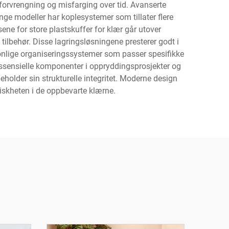
 forvrengning og misfarging over tid. Avanserte
nge modeller har koplesystemer som tillater flere
ne for store plastskuffer for klær går utover
ilbehør. Disse lagringsløsningene presterer godt i
sonlige organiseringssystemer som passer spesifikke
essensielle komponenter i oppryddingsprosjekter og
beholder sin strukturelle integritet. Moderne design
riskheten i de oppbevarte klærne.