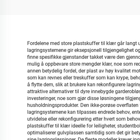
Fordelene med store plastskuffer til klær går langt
lagringsystemene gir eksepsjonell tilgjengelighet o
finne spesifikke gjenstander takket være den gjennom
mulig å oppbevare store mengder klær, noe som redu
annen betydelig fordel, der plast av høy kvalitet mot
som kan revnes eller treskuffer som kan krype, behold
å flytte dem, slik at brukere kan rekonfigurere lagrin
attraktive alternativer til dyre innebygde gardero
investeringer, noe som gjør disse løsningene tilgjen
husholdningsprodukter. Den ikke-porøse overflaten for
lagringsystemene kan tilpasses endrede behov, enten 
utvidelse eller rekonfigurering etter hvert som beh
plastskuffer til klær ideelle for leiligheter, stude
optimaliserer gulvplassen samtidig som det gir betyd
sine lagringsløsninger. De fleste modeller krever in