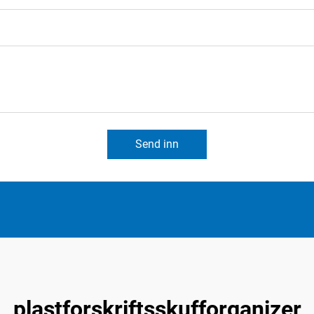
Send inn
plastforskriftsskufforganizer