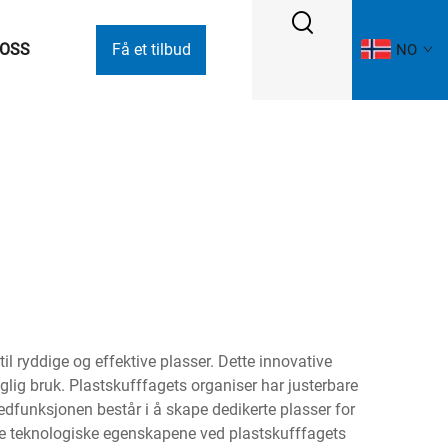
 OSS
Få et tilbud
NO
il ryddige og effektive plasser. Dette innovative
aglig bruk. Plastskufffagets organiser har justerbare
edfunksjonen består i å skape dedikerte plasser for
 De teknologiske egenskapene ved plastskufffagets