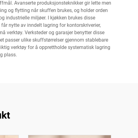
ffmål. Avanserte produksjonsteknikker gir lette men
ing og flytting når skuffen brukes, og holder orden
 industrielle miljøer. I kjøkken brukes disse
år nytte av inndelt lagring for kontorskriverier,
små verktøy. Verksteder og garasjer benytter disse
net passer ulike skuffstørrelser gjennom stablebare
iktig verktøy for å opprettholde systematisk lagring
ig plass.
ukt