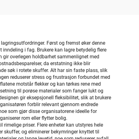
und og
ast
 lagringsutfordringer. Først og fremst øker denne
inndeling i fag. Brukere kan lagre betydelig flere
en gir overlegen holdbarhet sammenlignet med
 kostnadsbesparelser, da erstatning ikke blir
søk i rotete skuffer. Alt har sin faste plass, slik
ingen reduserer stress og frustrasjon forbundet med
flatene motstår flekker og kan tørkes rene med
etning til porøse materialer som fanger lukt og
signen gir eksepsjonell fleksibilitet, slik at brukere
rganisatøren forblir relevant gjennom endrede
 noe som gjør disse organisatorene ideelle for
aniserer rom eller flytter bolig.
 rimelige priser. Flere enheter kan utstyres hele
 skuffer, og eliminerer bekymringer knyttet til
erialer og lange levetid, noe som reduserer avfall