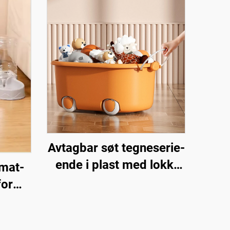
Avtagbar søt tegneserie-
ende i plast med lokk,
 mat-
lekeopbevaringsboks for
for
barn med hjul og
tisk
håndtak
or