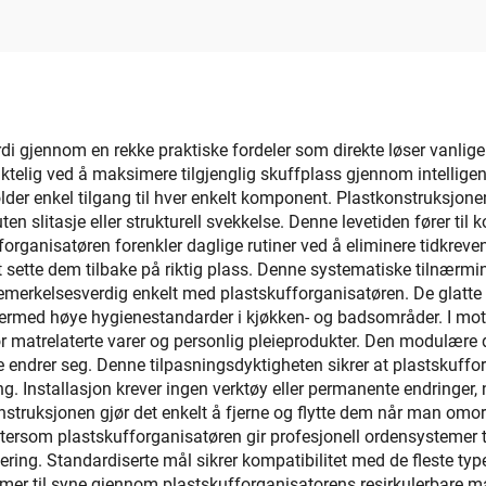
mobiltelefonholder
praktisk bruk til h
i storpart
katt, laget av pl
rdi gjennom en rekke praktiske fordeler som direkte løser vanlige
telig ved å maksimere tilgjenglig skuffplass gjennom intelligent 
er enkel tilgang til hver enkelt komponent. Plastkonstruksjon
 uten slitasje eller strukturell svekkelse. Denne levetiden fører til
ganisatøren forenkler daglige rutiner ved å eliminere tidkrevende 
t sette dem tilbake på riktig plass. Denne systematiske tilnærm
emerkelsesverdig enkelt med plastskufforganisatøren. De glatte 
ermed høye hygienestandarder i kjøkken- og badsområder. I mots
for matrelaterte varer og personlig pleieprodukter. Den modulære de
 endrer seg. Denne tilpasningsdyktigheten sikrer at plastskuffo
ing. Installasjon krever ingen verktøy eller permanente endringer,
konstruksjonen gjør det enkelt å fjerne og flytte dem når man omorg
ttersom plastskufforganisatøren gir profesjonell ordensystemer til
ring. Standardiserte mål sikrer kompatibilitet med de fleste typer
mer til syne gjennom plastskufforganisatorens resirkulerbare mat