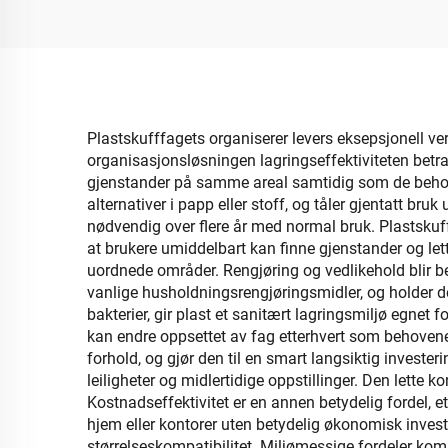
med 
Plastskufffagets organiserer levers eksepsjonell ve
organisasjonsløsningen lagringseffektiviteten betrak
gjenstander på samme areal samtidig som de behold
alternativer i papp eller stoff, og tåler gjentatt bruk
nødvendig over flere år med normal bruk. Plastskuffor
at brukere umiddelbart kan finne gjenstander og let
uordnede områder. Rengjøring og vedlikehold blir b
vanlige husholdningsrengjøringsmidler, og holder d
bakterier, gir plast et sanitært lagringsmiljø egnet 
kan endre oppsettet av fag etterhvert som behovene
forhold, og gjør den til en smart langsiktig invester
leiligheter og midlertidige oppstillinger. Den lette 
Kostnadseffektivitet er en annen betydelig fordel, e
hjem eller kontorer uten betydelig økonomisk investe
størrelseskompatibilitet. Miljømessige fordeler kom