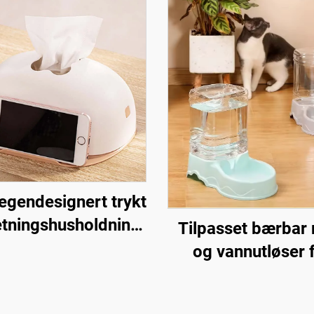
gendesignert trykt
etningshusholdning
Tilpasset bærbar
rullepapirsboks
og vannutløser 
ppholder plastikk
kjæledyr, automa
ebordsrullepapirsbokser
kattematbolle f