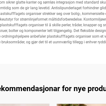
som sikrer glatte kanter og sømløs integrasjon med standard sku
idig som de gir lang levetid. Antislipunderlaget forhindrer glid
astskufffagets organiser strekker seg over bolig-, kommersielle og
okeutstyr for strømlinjeformet måltidsforberedelse. Kontormiljøer f
lastskufffagets organiser til å skille perler, tråder, knapper og 
ruer, bolter og komponenter lett tilgjengelig. Det fleksible desig
 ordningshjelpere anbefaler plastskufffagets organiser som et v
bruksområder, og gjør det til et uunnværlig tillegg i enhver rydd
kommendasjonar for nye prod