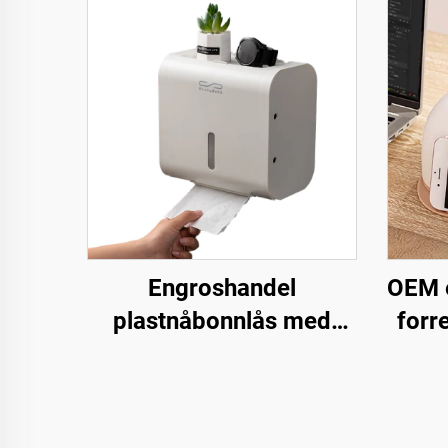
Engroshandel
OEM e
plastnåbonnlås med
forr
lagringsboks, hullfri
installasjon,
na
badetoalettholder
skriv