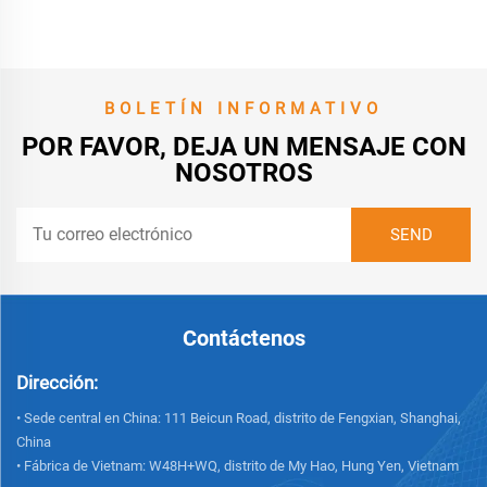
BOLETÍN INFORMATIVO
POR FAVOR, DEJA UN MENSAJE CON
NOSOTROS
Contáctenos
Dirección:
• Sede central en China: 111 Beicun Road, distrito de Fengxian, Shanghai,
China
• Fábrica de Vietnam: W48H+WQ, distrito de My Hao, Hung Yen, Vietnam