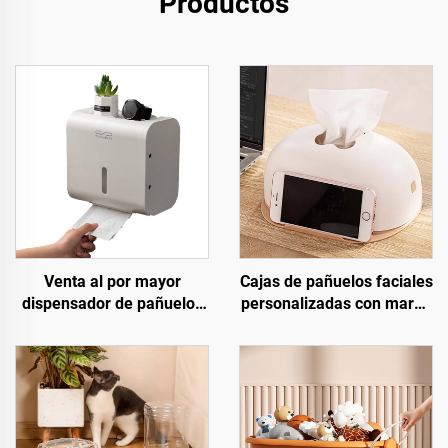
Productos
Venta al por mayor
Cajas de pañuelos faciales
dispensador de pañuelos
personalizadas con marca
de plástico caja de
blanca, soporte de
almacenamiento
servilletas, cajas de
instalación sin
pañuelos plásticas para
perforaciones soporte de
escritorio con soporte para
papel para baño
teléfono móvil, venta al
por mayor