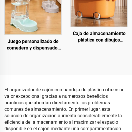
Caja de almacenamiento
plástica con dibujos
Juego personalizado de
animados de pato
comedero y dispensador
desmontable y con tapa,
de agua portátil para
con ruedas y asa, para
mascotas, tazón
juguetes de bebé
automático para gatos, de
uso conveniente para
perros y gatos, hecho de
plástico
El organizador de cajón con bandeja de plástico ofrece un
valor excepcional gracias a numerosos beneficios
prácticos que abordan directamente los problemas
comunes de almacenamiento. En primer lugar, esta
solución de organización aumenta considerablemente la
eficiencia del almacenamiento al maximizar el espacio
disponible en el cajón mediante una compartimentación