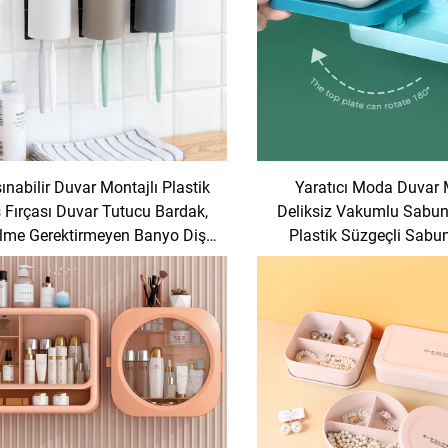
ınabilir Duvar Montajlı Plastik
Yaratıcı Moda Duvar
 Fırçası Duvar Tutucu Bardak,
Deliksiz Vakumlu Sabun
lme Gerektirmeyen Banyo Diş
Plastik Süzgeçli Sabu
Fırçası Tutucu
Tutucu