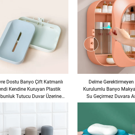
re Dostu Banyo Çift Katmanlı
Delme Gerektirmeyen
endi Kendine Kuruyan Plastik
Kurulumlu Banyo Makya
bunluk Tutucu Duvar Üzerine
Su Geçirmez Duvara Ası
ontajlanabilir Sabun Kutusu
Kozmetik Organizatör
Ürünleri Saklama K