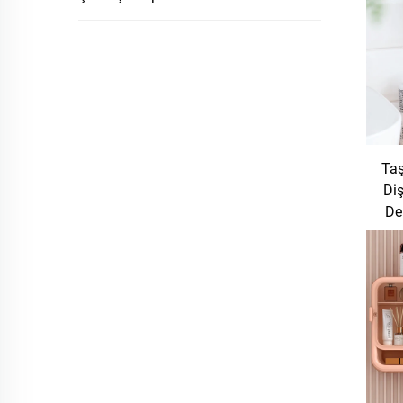
Taş
Diş
De