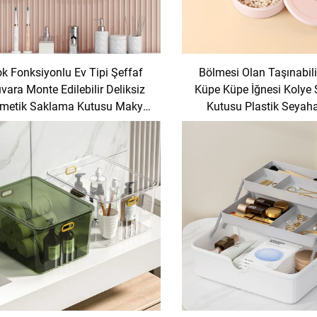
k Fonksiyonlu Ev Tipi Şeffaf
Bölmesi Olan Taşınabil
vara Monte Edilebilir Deliksiz
Küpe Küpe İğnesi Kolye
metik Saklama Kutusu Makyaj
Kutusu Plastik Seyaha
Organizatörü
Kutusu Organizat