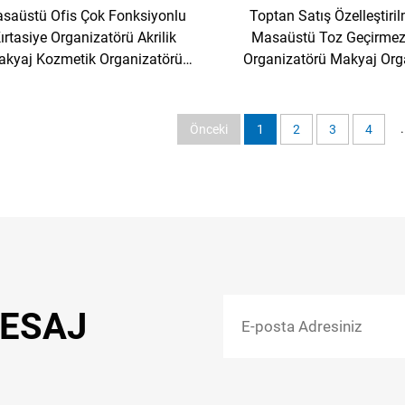
saüstü Ofis Çok Fonksiyonlu
Toptan Satış Özelleştiri
ırtasiye Organizatörü Akrilik
Masaüstü Toz Geçirme
kyaj Kozmetik Organizatörü
Organizatörü Makyaj Org
Görüntüleme
Depolama Kutus
.
Önceki
1
2
3
4
MESAJ