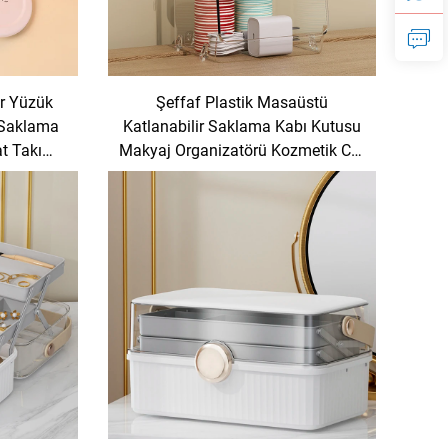
ir Yüzük
Şeffaf Plastik Masaüstü
 Saklama
Katlanabilir Saklama Kabı Kutusu
t Takı
Makyaj Organizatörü Kozmetik Cilt
örü
Bakımı Ürünleri Organizatörü