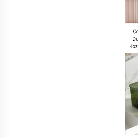
Ço
Du
Koz