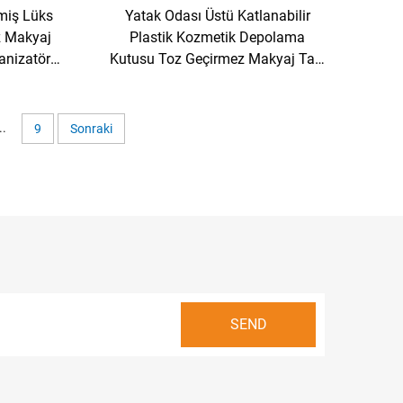
lmiş Lüks
Yatak Odası Üstü Katlanabilir
z Makyaj
Plastik Kozmetik Depolama
anizatörü
Kutusu Toz Geçirmez Makyaj Takı
u
Organizatörü
..
9
Sonraki