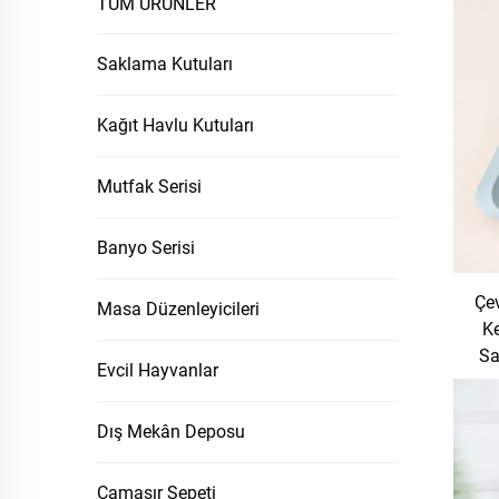
TÜM ÜRÜNLER
Saklama Kutuları
Kağıt Havlu Kutuları
Mutfak Serisi
Banyo Serisi
Çev
Masa Düzenleyicileri
K
Sa
Evcil Hayvanlar
M
Dış Mekân Deposu
Çamaşır Sepeti