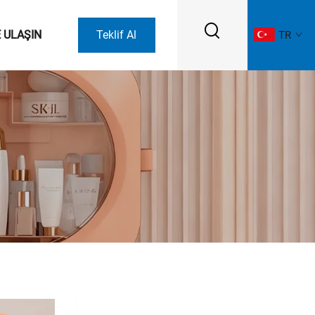
E ULAŞIN
Teklif Al
TR