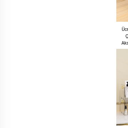
Ücr
Ç
Aks