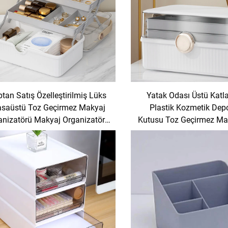
tan Satış Özelleştirilmiş Lüks
Yatak Odası Üstü Katla
saüstü Toz Geçirmez Makyaj
Plastik Kozmetik De
anizatörü Makyaj Organizatörü
Kutusu Toz Geçirmez Ma
Depolama Kutusu
Organizatörü