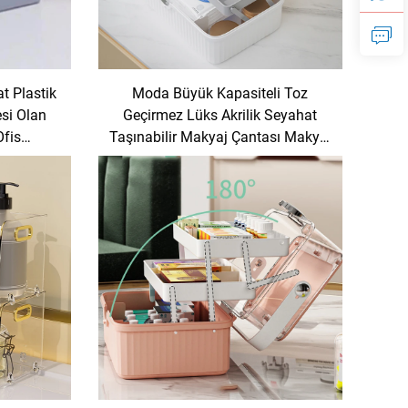
t Plastik
Moda Büyük Kapasiteli Toz
si Olan
Geçirmez Lüks Akrilik Seyahat
fis
Taşınabilir Makyaj Çantası Makyaj
ganizatör
Çekmecesi Saklama Organizatörü