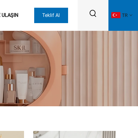
E ULAŞIN
Teklif Al
TR