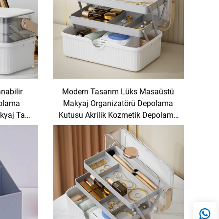
nabilir
Modern Tasarım Lüks Masaüstü
polama
Makyaj Organizatörü Depolama
kyaj Takı
Kutusu Akrilik Kozmetik Depolama
Kutusu