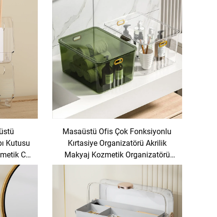
üstü
Masaüstü Ofis Çok Fonksiyonlu
bı Kutusu
Kırtasiye Organizatörü Akrilik
etik Cilt
Makyaj Kozmetik Organizatörü
izatörü
Görüntüleme