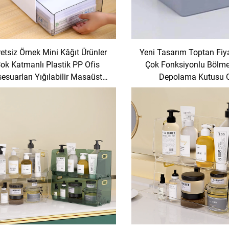
etsiz Örnek Mini Kâğıt Ürünler
Yeni Tasarım Toptan Fiya
ok Katmanlı Plastik PP Ofis
Çok Fonksiyonlu Bölme
esuarları Yığılabilir Masaüstü
Depolama Kutusu O
Depolama Çekmeceleri
Malzemeleri Masaüstü Or