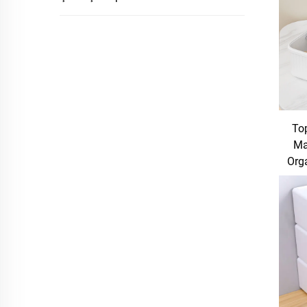
Top
Ma
Org