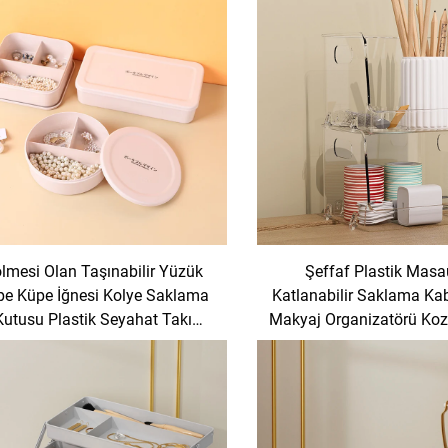
lmesi Olan Taşınabilir Yüzük
Şeffaf Plastik Masa
pe Küpe İğnesi Kolye Saklama
Katlanabilir Saklama Ka
Kutusu Plastik Seyahat Takı
Makyaj Organizatörü Kozm
Kutusu Organizatörü
Bakımı Ürünleri Organ