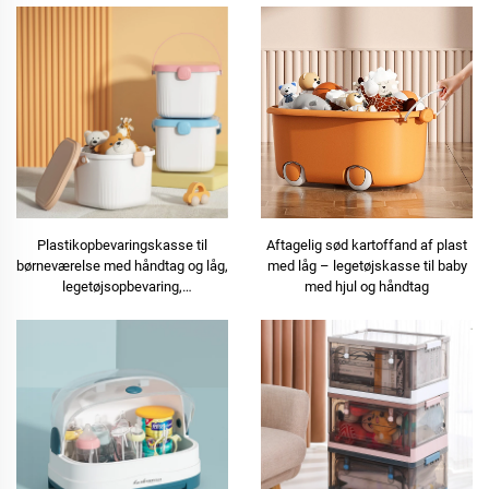
Plastikopbevaringskasse til
Aftagelig sød kartoffand af plast
børneværelse med håndtag og låg,
med låg – legetøjskasse til baby
legetøjsopbevaring,
med hjul og håndtag
husholdningsopbevaring til børns
produkter