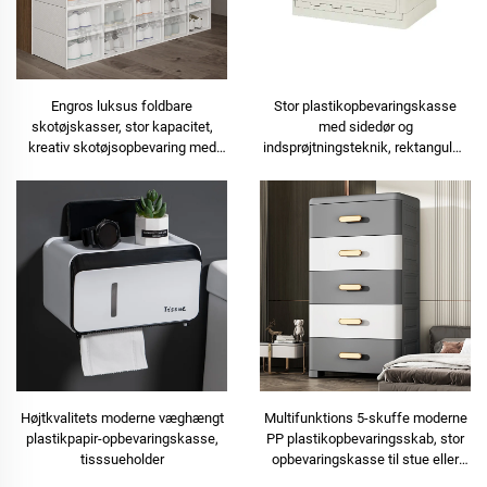
Engros luksus foldbare
Stor plastikopbevaringskasse
skotøjskasser, stor kapacitet,
med sidedør og
kreativ skotøjsopbevaring med
indsprøjtningsteknik, rektangulær
personlig design
form til bilens bagagerum,
camping, legetøjshyldning
Højtkvalitets moderne væghængt
Multifunktions 5-skuffe moderne
plastikpapir-opbevaringskasse,
PP plastikopbevaringsskab, stor
tisssueholder
opbevaringskasse til stue eller
garderobe