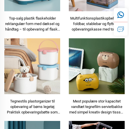
Top-salg plastik flaskeholder
Multifunktionsplastikopbeholder,
rektangulær form med dæksel og
foldbar, stablebar og flyttebar
håndtag – til opbevaring af flaske
opbevaringskasse med top- og
til mælkefodring
frontåbning, tilbehørsorganizer
Tegnestils plastorganizer til
Mest populære stor kapacitet
opbevaring af børns legetøj
vandtæt tegnefilm servietbakke
Praktisk opbevaringsbøtte som
med simpel kreativ design tisssue
beholder til diverse genstande i
pumpebakke
soveværelse eller til baby