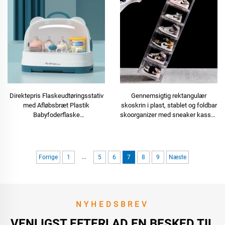
Direktepris Flaskeudtøringsstativ
Gennemsigtig rektangulær
med Afløbsbræt Plastik
skoskrin i plast, stablet og foldbar
Babyfoderflaske
skoorganizer med sneaker kasser,
Opbevaringskasse Stående Type
beholdere, bakker
til Køkken og Stue
...
Forrige
1
5
6
7
8
9
Næste
NYHEDSBREV
VENLIGST EFTERLAD EN BESKED TIL