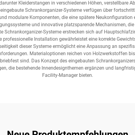
runter Kleiderstangen in verschiedenen Höhen, verstellbare Ab
eingebaute Schrankorganizer-Systeme verfügen über fortschrit
und modulare Komponenten, die eine spätere Neukonfiguration 
stigungssysteme und innovative platzsparende Mechanismen, di
te Schrankorganizer-Systeme erstrecken sich auf Hauptschlafzi
ofessionelle Installation gewährleistet eine korrekte Gewichtsve
lseitigkeit dieser Systeme ermöglicht eine Anpassung an spezifi
rderungen. Materialoptionen reichen von Holzwerkstoffen bis
briebfest sind. Das Konzept des eingebauten Schrankorganizers
, die bestehende Innendesignthemen ergänzen und langfristige
Facility-Manager bieten.
Neue Produktempfehlungen