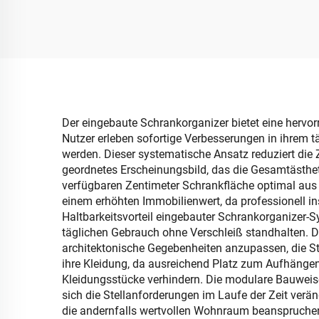
Aufbewahrungsbox aus
Au
Kunststoff, faltbar, mit
rech
Abwurftür vorne, zur
zu
Ordnung von Schuhen
faltb
Der eingebaute Schrankorganizer bietet eine hervor
Nutzer erleben sofortige Verbesserungen in ihrem 
werden. Dieser systematische Ansatz reduziert die Z
geordnetes Erscheinungsbild, das die Gesamtästhe
verfügbaren Zentimeter Schrankfläche optimal aus u
einem erhöhten Immobilienwert, da professionell in
Haltbarkeitsvorteil eingebauter Schrankorganizer-S
täglichen Gebrauch ohne Verschleiß standhalten. D
architektonische Gegebenheiten anzupassen, die Sta
ihre Kleidung, da ausreichend Platz zum Aufhängen
Kleidungsstücke verhindern. Die modulare Bauwei
sich die Stellanforderungen im Laufe der Zeit verän
die andernfalls wertvollen Wohnraum beanspruchen w