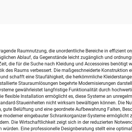
fbewahrungsbox,
Geschäftstaschen
teckig, abnehmbar,
Box Serviettenhal
sammenklappbar,
Plastik-
ar, rechteckige Box
Tischtaschentuc
für Camping
mit Handyhalte
Großhandel
ragende Raumnutzung, die unordentliche Bereiche in effizient o
täglichen Ablauf, da Gegenstände leicht zugänglich und ordnun
eit, die für die Suche nach Kleidung und Accessoires benötigt wir
tik des Raums verbessert. Die maßgeschneiderte Konstruktion e
nd schafft eine Staufähigkeit, die herkömmliche Kleiderstangen d
stallierte Stauraumlösungen begehrte Modernisierungen darstell
ysteme gewährleistet langfristige Funktionalität durch hochwer
ie flexible Installation ermöglicht es, diese Systeme an unre
ndard-Staueinheiten nicht wirksam bewältigen können. Die Nutze
, gute Belüftung und eine geordnete Aufbewahrung Falten, Besc
se moderner eingebauter Schrankorganizer-Systeme ermöglicht
dern. Die Wirtschaftlichkeit zeigt sich in der reduzierten Notwe
ürden. Eine professionelle Designberatung stellt eine optimale