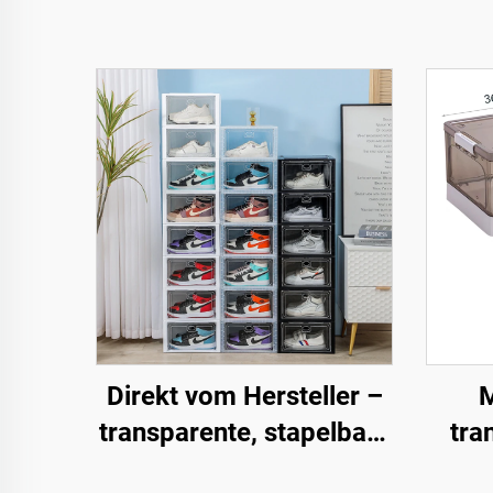
Direkt vom Hersteller –
M
transparente, stapelbare
tra
Schuh-
of