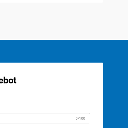
ebot
0/100