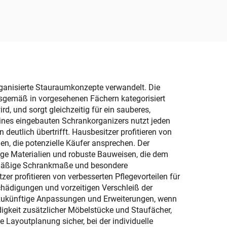
tuch-
beweglich, mit oberer
ter,
und vorderer Öffnung,
Organizer für Kleinkram
hbox
r,
rganisierte Stauraumkonzepte verwandelt. Die
gsgemäß in vorgesehenen Fächern kategorisiert
d, und sorgt gleichzeitig für ein sauberes,
ines eingebauten Schrankorganizers nutzt jeden
eutlich übertrifft. Hausbesitzer profitieren von
en, die potenzielle Käufer ansprechen. Der
tige Materialien und robuste Bauweisen, die dem
gelmäßige Schrankmaße und besondere
r profitieren von verbesserten Pflegevorteilen für
hädigungen und vorzeitigen Verschleiß der
 zukünftige Anpassungen und Erweiterungen, wenn
ndigkeit zusätzlicher Möbelstücke und Staufächer,
 Layoutplanung sicher, bei der individuelle