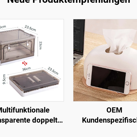
ultifunktionale
OEM
nsparente doppelt
Kundenspezifisc
fene Kunststoff-
bedruckter