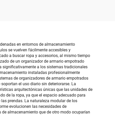
etas,
plegable, apilable y
los
móvil con apertura
itorio
superior y frontal,
ra
organizador de artículos
ta al
varios
ordenadas en entornos de almacenamiento
ulos se vuelven fácilmente accesibles y
cado a buscar ropa y accesorios, al mismo tiempo
alizado de un organizador de armario empotrado
significativamente a los sistemas tradicionales
e almacenamiento instaladas profesionalmente
sistemas de organizadores de armario empotrados
soportan el uso diario sin deteriorarse. La
erísticas arquitectónicas únicas que las unidades de
do de la ropa, ya que el espacio adecuado para
e las prendas. La naturaleza modular de los
orme evolucionen las necesidades de
res de almacenamiento que de otro modo ocuparían