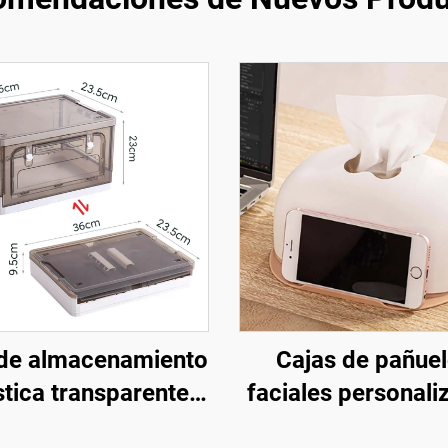
 de almacenamiento
Cajas de pañue
stica transparente
faciales personali
rectangular
con marca blan