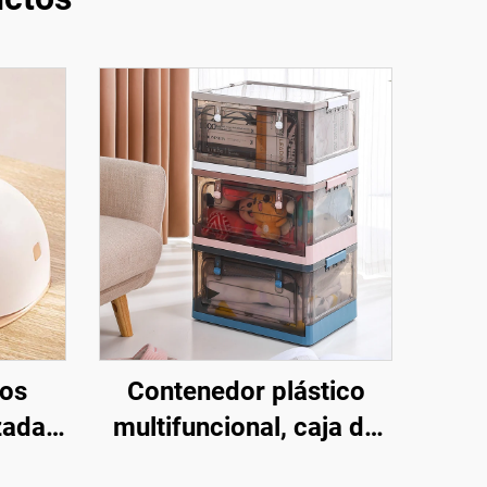
los
Contenedor plástico
zadas
multifuncional, caja de
ca,
almacenamiento