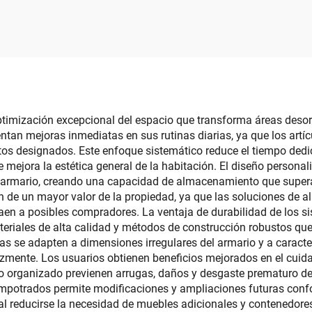
funcional con doble
soporte de servill
tura, desmontable,
cajas de pañue
able, para camping
plásticas para escr
con soporte pa
teléfono móvil, ven
por mayor
ptimización excepcional del espacio que transforma áreas des
tan mejoras inmediatas en sus rutinas diarias, ya que los artíc
os designados. Este enfoque sistemático reduce el tiempo dedi
 mejora la estética general de la habitación. El diseño person
 armario, creando una capacidad de almacenamiento que supera 
ian de un mayor valor de la propiedad, ya que las soluciones d
aen a posibles compradores. La ventaja de durabilidad de los 
eriales de alta calidad y métodos de construcción robustos que 
mas se adapten a dimensiones irregulares del armario y a caract
mente. Los usuarios obtienen beneficios mejorados en el cuida
nto organizado previenen arrugas, daños y desgaste prematuro d
mpotrados permite modificaciones y ampliaciones futuras conf
 al reducirse la necesidad de muebles adicionales y contenedo