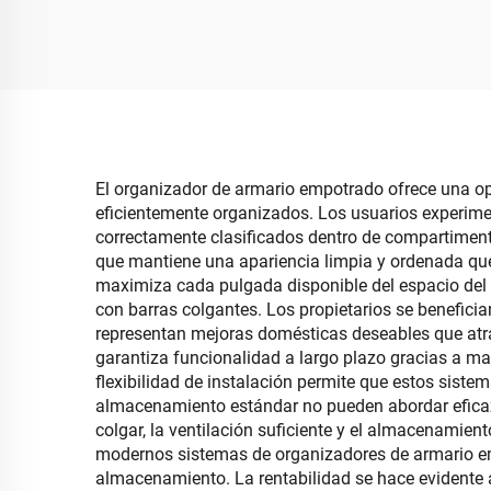
plásticas plegables para
multi
zapatillas con puerta
aper
frontal abatible para
pleg
organización de zapatos
El organizador de armario empotrado ofrece una o
eficientemente organizados. Los usuarios experimen
correctamente clasificados dentro de compartiment
que mantiene una apariencia limpia y ordenada que
maximiza cada pulgada disponible del espacio del
con barras colgantes. Los propietarios se benefic
representan mejoras domésticas deseables que atr
garantiza funcionalidad a largo plazo gracias a mat
flexibilidad de instalación permite que estos siste
almacenamiento estándar no pueden abordar eficaz
colgar, la ventilación suficiente y el almacenamie
modernos sistemas de organizadores de armario e
almacenamiento. La rentabilidad se hace evidente