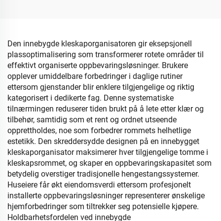
skrivebordsrullepapirsbokser
med topp- og frontåpning,
med mobiltelefonholder i
småsakerorganizer
storpart
Den innebygde kleskaporganisatoren gir eksepsjonell
plassoptimalisering som transformerer rotete områder til
effektivt organiserte oppbevaringsløsninger. Brukere
opplever umiddelbare forbedringer i daglige rutiner
ettersom gjenstander blir enklere tilgjengelige og riktig
kategorisert i dedikerte fag. Denne systematiske
tilnærmingen reduserer tiden brukt på å lete etter klær og
tilbehør, samtidig som et rent og ordnet utseende
opprettholdes, noe som forbedrer rommets helhetlige
estetikk. Den skreddersydde designen på en innebygget
kleskaporganisator maksimerer hver tilgjengelige tomme i
kleskapsrommet, og skaper en oppbevaringskapasitet som
betydelig overstiger tradisjonelle hengestangssystemer.
Huseiere får økt eiendomsverdi ettersom profesjonelt
installerte oppbevaringsløsninger representerer ønskelige
hjemforbedringer som tiltrekker seg potensielle kjøpere.
Holdbarhetsfordelen ved innebygde