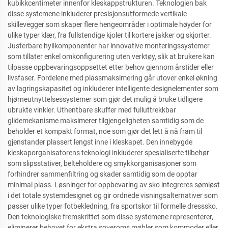
kubikkcentimeter innenfor kleskappstrukturen. Teknologien bak
disse systemene inkluderer presisjonsutformede vertikale
skillevegger som skaper flere hengeområder i optimale høyder for
ulike typer klær, fra fullstendige kjoler til kortere jakker og skjorter.
Justerbare hyllkomponenter har innovative monteringssystemer
som tillater enkel omkonfigurering uten verktøy, slik at brukere kan
tilpasse oppbevaringsoppsettet etter behov gjennom årstider eller
livsfaser. Fordelene med plassmaksimering går utover enkel økning
av lagringskapasitet og inkluderer intelligente designelementer som
hjørneutnyttelsessystemer som gjør det mulig å bruke tidligere
ubrukte vinkler. Uthentbare skuffer med fulluttrekkbar
glidemekanisme maksimerer tilgjengeligheten samtidig som de
beholder et kompakt format, noe som gjør det lett å nå fram til
gjenstander plassert lengst inne i kleskapet. Den innebygde
kleskaporganisatorens teknologi inkluderer spesialiserte tilbehør
som slipsstativer, belteholdere og smykkorganisasjoner som
forhindrer sammenfiltring og skader samtidig som de opptar
minimal plass. Løsninger for oppbevaring av sko integreres sømløst
i det totale systemdesignet og gir ordnede visningsalternativer som
passer ulike typer fotbekledning, fra sportskor til formelle dresssko.
Den teknologiske fremskrittet som disse systemene representerer,
eliminerer behovet for ekstra soveroms møbler som kommoder eller