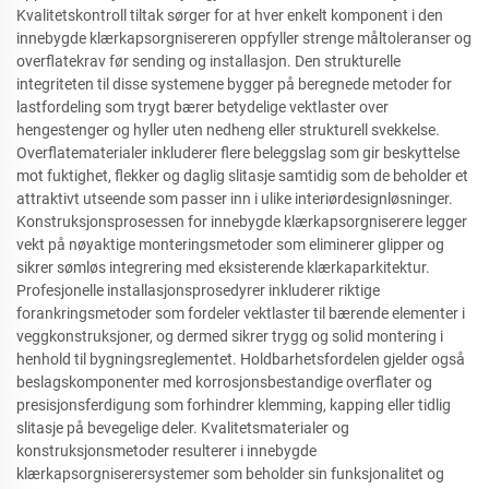
Kvalitetskontroll tiltak sørger for at hver enkelt komponent i den
innebygde klærkapsorgnisereren oppfyller strenge måltoleranser og
overflatekrav før sending og installasjon. Den strukturelle
integriteten til disse systemene bygger på beregnede metoder for
lastfordeling som trygt bærer betydelige vektlaster over
hengestenger og hyller uten nedheng eller strukturell svekkelse.
Overflatematerialer inkluderer flere beleggslag som gir beskyttelse
mot fuktighet, flekker og daglig slitasje samtidig som de beholder et
attraktivt utseende som passer inn i ulike interiørdesignløsninger.
Konstruksjonsprosessen for innebygde klærkapsorgniserere legger
vekt på nøyaktige monteringsmetoder som eliminerer glipper og
sikrer sømløs integrering med eksisterende klærkaparkitektur.
Profesjonelle installasjonsprosedyrer inkluderer riktige
forankringsmetoder som fordeler vektlaster til bærende elementer i
veggkonstruksjoner, og dermed sikrer trygg og solid montering i
henhold til bygningsreglementet. Holdbarhetsfordelen gjelder også
beslagskomponenter med korrosjonsbestandige overflater og
presisjonsferdigung som forhindrer klemming, kapping eller tidlig
slitasje på bevegelige deler. Kvalitetsmaterialer og
konstruksjonsmetoder resulterer i innebygde
klærkapsorgniserersystemer som beholder sin funksjonalitet og