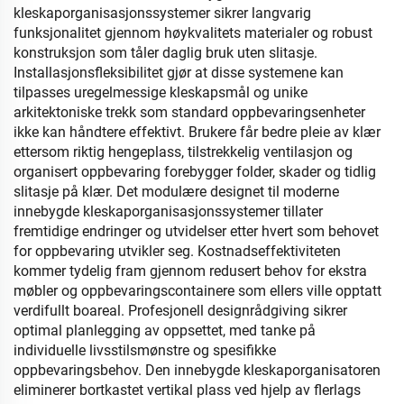
kleskaporganisasjonssystemer sikrer langvarig
funksjonalitet gjennom høykvalitets materialer og robust
konstruksjon som tåler daglig bruk uten slitasje.
Installasjonsfleksibilitet gjør at disse systemene kan
tilpasses uregelmessige kleskapsmål og unike
arkitektoniske trekk som standard oppbevaringsenheter
ikke kan håndtere effektivt. Brukere får bedre pleie av klær
ettersom riktig hengeplass, tilstrekkelig ventilasjon og
organisert oppbevaring forebygger folder, skader og tidlig
slitasje på klær. Det modulære designet til moderne
innebygde kleskaporganisasjonssystemer tillater
fremtidige endringer og utvidelser etter hvert som behovet
for oppbevaring utvikler seg. Kostnadseffektiviteten
kommer tydelig fram gjennom redusert behov for ekstra
møbler og oppbevaringscontainere som ellers ville opptatt
verdifullt boareal. Profesjonell designrådgiving sikrer
optimal planlegging av oppsettet, med tanke på
individuelle livsstilsmønstre og spesifikke
oppbevaringsbehov. Den innebygde kleskaporganisatoren
eliminerer bortkastet vertikal plass ved hjelp av flerlags