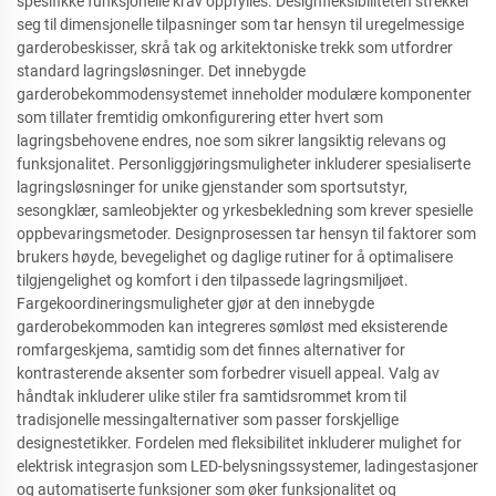
spesifikke funksjonelle krav oppfylles. Designfleksibiliteten strekker
seg til dimensjonelle tilpasninger som tar hensyn til uregelmessige
garderobeskisser, skrå tak og arkitektoniske trekk som utfordrer
standard lagringsløsninger. Det innebygde
garderobekommodensystemet inneholder modulære komponenter
som tillater fremtidig omkonfigurering etter hvert som
lagringsbehovene endres, noe som sikrer langsiktig relevans og
funksjonalitet. Personliggjøringsmuligheter inkluderer spesialiserte
lagringsløsninger for unike gjenstander som sportsutstyr,
sesongklær, samleobjekter og yrkesbekledning som krever spesielle
oppbevaringsmetoder. Designprosessen tar hensyn til faktorer som
brukers høyde, bevegelighet og daglige rutiner for å optimalisere
tilgjengelighet og komfort i den tilpassede lagringsmiljøet.
Fargekoordineringsmuligheter gjør at den innebygde
garderobekommoden kan integreres sømløst med eksisterende
romfargeskjema, samtidig som det finnes alternativer for
kontrasterende aksenter som forbedrer visuell appeal. Valg av
håndtak inkluderer ulike stiler fra samtidsrommet krom til
tradisjonelle messingalternativer som passer forskjellige
designestetikker. Fordelen med fleksibilitet inkluderer mulighet for
elektrisk integrasjon som LED-belysningssystemer, ladingestasjoner
og automatiserte funksjoner som øker funksjonalitet og