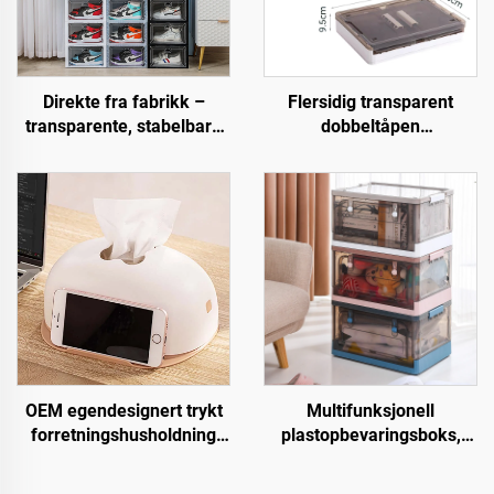
Direkte fra fabrikk –
Flersidig transparent
transparente, stabelbare
dobbeltåpen
skotøyskasser, folsjekk
plastopbevaringsboks
plastskokasser med
rektangulær avtagbar
nedlukkbar frontdør for
sammenleggbart camping
organisering av sko
brettbar rektangulær boks
OEM egendesignert trykt
Multifunksjonell
forretningshusholdning
plastopbevaringsboks,
rullepapirsboks
brettbar, stablebar og
nappholder plastikk
flyttbar oppbevaringsboks