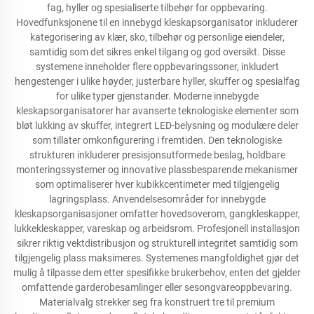
fag, hyller og spesialiserte tilbehør for oppbevaring.
Hovedfunksjonene til en innebygd kleskapsorganisator inkluderer
kategorisering av klær, sko, tilbehør og personlige eiendeler,
samtidig som det sikres enkel tilgang og god oversikt. Disse
systemene inneholder flere oppbevaringssoner, inkludert
hengestenger i ulike høyder, justerbare hyller, skuffer og spesialfag
for ulike typer gjenstander. Moderne innebygde
kleskapsorganisatorer har avanserte teknologiske elementer som
bløt lukking av skuffer, integrert LED-belysning og modulære deler
som tillater omkonfigurering i fremtiden. Den teknologiske
strukturen inkluderer presisjonsutformede beslag, holdbare
monteringssystemer og innovative plassbesparende mekanismer
som optimaliserer hver kubikkcentimeter med tilgjengelig
lagringsplass. Anvendelsesområder for innebygde
kleskapsorganisasjoner omfatter hovedsoverom, gangkleskapper,
lukkekleskapper, vareskap og arbeidsrom. Profesjonell installasjon
sikrer riktig vektdistribusjon og strukturell integritet samtidig som
tilgjengelig plass maksimeres. Systemenes mangfoldighet gjør det
mulig å tilpasse dem etter spesifikke brukerbehov, enten det gjelder
omfattende garderobesamlinger eller sesongvareoppbevaring.
Materialvalg strekker seg fra konstruert tre til premium