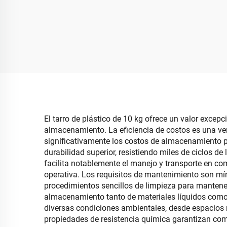
plegable de plástico
mon
moderna minimalista,
cubi
rectangular, organizador
mesa
plegable con tapa para
organización de oficina
El tarro de plástico de 10 kg ofrece un valor exce
almacenamiento. La eficiencia de costos es una ven
significativamente los costos de almacenamiento po
durabilidad superior, resistiendo miles de ciclos de
facilita notablemente el manejo y transporte en com
operativa. Los requisitos de mantenimiento son mín
procedimientos sencillos de limpieza para mantener 
almacenamiento tanto de materiales líquidos como 
diversas condiciones ambientales, desde espacios 
propiedades de resistencia química garantizan com