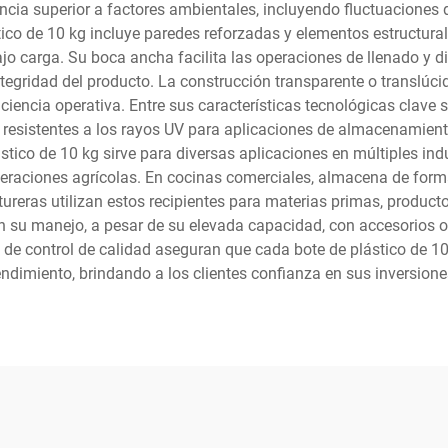
encia superior a factores ambientales, incluyendo fluctuacione
stico de 10 kg incluye paredes reforzadas y elementos estructur
o carga. Su boca ancha facilita las operaciones de llenado y 
tegridad del producto. La construcción transparente o translúci
ficiencia operativa. Entre sus características tecnológicas cla
 resistentes a los rayos UV para aplicaciones de almacenamient
lástico de 10 kg sirve para diversas aplicaciones en múltiples in
eraciones agrícolas. En cocinas comerciales, almacena de form
tureras utilizan estos recipientes para materias primas, produc
tan su manejo, a pesar de su elevada capacidad, con accesorios
 de control de calidad aseguran que cada bote de plástico de 1
endimiento, brindando a los clientes confianza en sus inversio