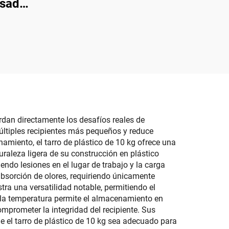
de plástico para
sador
biberones, con tapa y
para
asa, para
ón
almacenamiento de
atos,
biberones de leche
e para
cho de
rdan directamente los desafíos reales de
múltiples recipientes más pequeños y reduce
amiento, el tarro de plástico de 10 kg ofrece una
turaleza ligera de su construcción en plástico
endo lesiones en el lugar de trabajo y la carga
absorción de olores, requiriendo únicamente
tra una versatilidad notable, permitiendo el
 la temperatura permite el almacenamiento en
mprometer la integridad del recipiente. Sus
 el tarro de plástico de 10 kg sea adecuado para