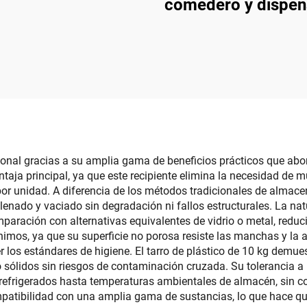
tado en la pared,
comedero y dispen
erta plástica para
de agua portátil 
 de comedor, apta
mascotas, taz
para baños
automático para g
de uso convenient
perros y gatos, he
plástico
pcional gracias a su amplia gama de beneficios prácticos que abo
taja principal, ya que este recipiente elimina la necesidad de 
r unidad. A diferencia de los métodos tradicionales de almacen
 llenado y vaciado sin degradación ni fallos estructurales. La na
paración con alternativas equivalentes de vidrio o metal, reduci
imos, ya que su superficie no porosa resiste las manchas y la 
los estándares de higiene. El tarro de plástico de 10 kg demues
sólidos sin riesgos de contaminación cruzada. Su tolerancia a
refrigerados hasta temperaturas ambientales de almacén, sin co
patibilidad con una amplia gama de sustancias, lo que hace que