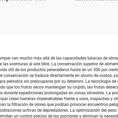
uelos de plástico
plegable de plás
 de almacenamiento
moderna minimali
instalación sin
rectangular, organ
oraciones soporte
plegable con tapa
 papel para baño
organización de of
acampar van mucho más allá de las capacidades básicas de alma
as aventuras al aire libre. La conservación superior de alimento
vida útil de los productos perecederos hasta en un 300 por cie
 conservación se traduce directamente en ahorro de costos, ya
os períodos sin preocuparse por su deterioro. La tecnología de 
do que los frutos secos mantengan su crujido, las frutas desec
s durante expediciones prolongadas en zonas silvestres. La prot
ampar crean barreras impenetrables frente a osos, mapaches y otr
nan la filtración de olores que podrían provocar encuentros pel
oblaciones activas de depredadores. La optimización del peso s
permiten un control preciso de las porciones y eliminan la nece