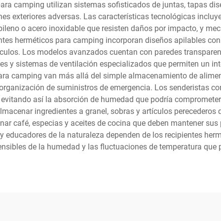
para camping utilizan sistemas sofisticados de juntas, tapas di
nes exteriores adversas. Las características tecnológicas incluy
pileno o acero inoxidable que resisten daños por impacto, y m
ientes herméticos para camping incorporan diseños apilables con
ulos. Los modelos avanzados cuentan con paredes transparente
es y sistemas de ventilación especializados que permiten un in
para camping van más allá del simple almacenamiento de alimen
a organización de suministros de emergencia. Los senderistas c
s, evitando así la absorción de humedad que podría comprometer 
lmacenar ingredientes a granel, sobras y artículos perecederos
enar café, especias y aceites de cocina que deben mantener su
bre y educadores de la naturaleza dependen de los recipientes h
sensibles de la humedad y las fluctuaciones de temperatura que po