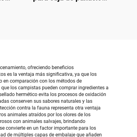
tico
montado en la pared,
sta,
cubierta plástica para
izador
mesa de comedor, apta
 para
para baños
icina
cenamiento, ofreciendo beneficios
s es la ventaja más significativa, ya que los
nto en comparación con los métodos de
 que los campistas pueden comprar ingredientes a
sellado hermético evita los procesos de oxidación
adas conserven sus sabores naturales y las
ección contra la fauna representa otra ventaja
os animales atraídos por los olores de los
igrosos con animales salvajes, brindando
e convierte en un factor importante para los
sidad de múltiples capas de embalaje que añaden