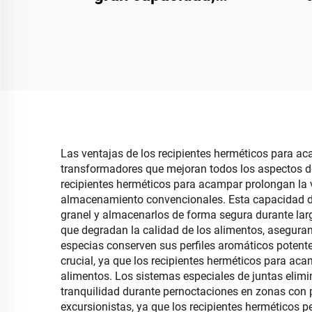
duradero y multifunción
pañ
para almacenamiento de
caja
ropa con polea, para uso
en almacén
perf
de
Las ventajas de los recipientes herméticos para 
transformadores que mejoran todos los aspectos de l
recipientes herméticos para acampar prolongan la 
almacenamiento convencionales. Esta capacidad de
granel y almacenarlos de forma segura durante larg
que degradan la calidad de los alimentos, aseguran
especias conserven sus perfiles aromáticos potente
crucial, ya que los recipientes herméticos para ac
alimentos. Los sistemas especiales de juntas elimi
tranquilidad durante pernoctaciones en zonas con p
excursionistas, ya que los recipientes herméticos 