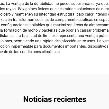
s. La ventaja de la durabilidad no puede subestimarse, ya que l
los rayos UV y golpes físicos que destruirían soluciones de al
o cero y mantienen su integridad estructural bajo calor intenso
nización transforman cocinas de campamento caóticas en espacios
o y configuraciones apilables que maximizan áreas de almacenam
o la formación de moho y bacterias que podrían causar proble
istancia. La facilidad de limpieza representa una ventaja prácti
e olores, permitiendo una rápida desinfección entre usos. La ver
ección impermeable para documentos importantes, dispositivos 
nte de las condiciones climáticas.
Noticias recientes