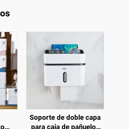
tos
Soporte de doble capa
to
para caja de pañuelos