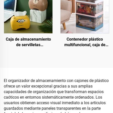
zapatillas deportivas
Caja de almacenamiento
Contenedor plástico
de servilletas
multifuncional, caja de
impermeable de gran
almacenamiento plegable,
capacidad, diseño simple y
apilable y móvil con
creativo, muy popular, con
apertura superior y frontal,
bandeja dispensadora de
organizador de artículos
tissues tipo cartoon
varios
El organizador de almacenamiento con cajones de plástico
ofrece un valor excepcional gracias a sus amplias
capacidades de organización que transforman espacios
caóticos en entornos sistemáticamente ordenados. Los
usuarios obtienen acceso visual inmediato a los artículos
guardados mediante paneles transparentes en la parte