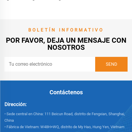
BOLETÍN INFORMATIVO
POR FAVOR, DEJA UN MENSAJE CON
NOSOTROS
Contáctenos
Dirección:
• Sede central en China: 111 Beicun Road, distrito de Fengxian, Shanghai,
China
• Fábrica de Vietnam: W48H+WQ, distrito de My Hao, Hung Yen, Vietnam