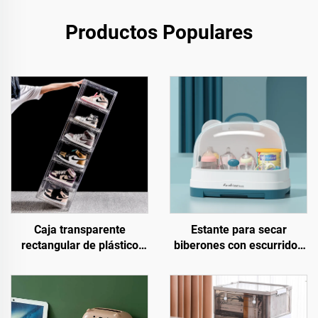
Productos Populares
Caja transparente
Estante para secar
rectangular de plástico
biberones con escurridor,
para almacenamiento de
caja de almacenamiento
zapatos, organizador
de plástico para
apilable y plegable con
biberones, tipo soporte,
contenedores y cajas para
para cocina y sala de estar