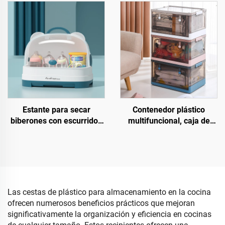
servilletas, cajas de
multifuncionales para
pañuelos plásticas para
ropa, juguetes y libros,
escritorio con soporte para
forma rectangular
teléfono móvil, venta al
por mayor
Estante para secar
Contenedor plástico
biberones con escurridor,
multifuncional, caja de
caja de almacenamiento
almacenamiento plegable,
de plástico para
apilable y móvil con
biberones, tipo soporte,
apertura superior y frontal,
para cocina y sala de estar
organizador de artículos
varios
Las cestas de plástico para almacenamiento en la cocina
ofrecen numerosos beneficios prácticos que mejoran
significativamente la organización y eficiencia en cocinas