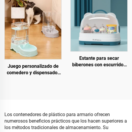
capacidad, hecho de
organizador plegable con
plástico PP
tapa para organización de
oficina
Estante para secar
biberones con escurridor,
Juego personalizado de
caja de almacenamiento
comedero y dispensador
de plástico para
de agua portátil para
biberones, tipo soporte,
mascotas, tazón
para cocina y sala de estar
automático para gatos, de
uso conveniente para
perros y gatos, hecho de
plástico
Los contenedores de plástico para armario ofrecen
numerosos beneficios prácticos que los hacen superiores a
los métodos tradicionales de almacenamiento. Su