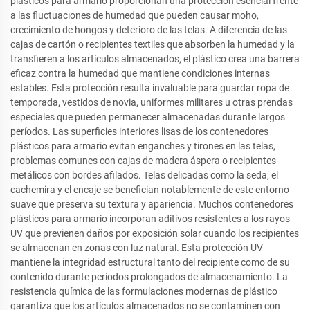
plásticos para armario proporcionan una protección esencial frente
a las fluctuaciones de humedad que pueden causar moho,
crecimiento de hongos y deterioro de las telas. A diferencia de las
cajas de cartón o recipientes textiles que absorben la humedad y la
transfieren a los artículos almacenados, el plástico crea una barrera
eficaz contra la humedad que mantiene condiciones internas
estables. Esta protección resulta invaluable para guardar ropa de
temporada, vestidos de novia, uniformes militares u otras prendas
especiales que pueden permanecer almacenadas durante largos
períodos. Las superficies interiores lisas de los contenedores
plásticos para armario evitan enganches y tirones en las telas,
problemas comunes con cajas de madera áspera o recipientes
metálicos con bordes afilados. Telas delicadas como la seda, el
cachemira y el encaje se benefician notablemente de este entorno
suave que preserva su textura y apariencia. Muchos contenedores
plásticos para armario incorporan aditivos resistentes a los rayos
UV que previenen daños por exposición solar cuando los recipientes
se almacenan en zonas con luz natural. Esta protección UV
mantiene la integridad estructural tanto del recipiente como de su
contenido durante períodos prolongados de almacenamiento. La
resistencia química de las formulaciones modernas de plástico
garantiza que los artículos almacenados no se contaminen con