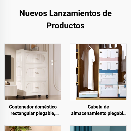
Nuevos Lanzamientos de
Productos
Contenedor doméstico
Cubeta de
rectangular plegable,
almacenamiento plegable
móvil y con doble puerta,
de plástico moderna
de estilo sencillo y gran
minimalista, rectangular,