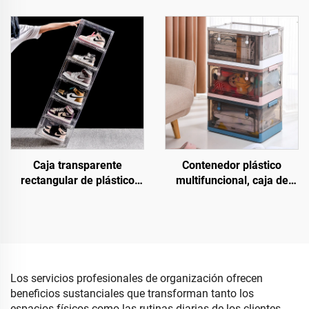
móvil y con doble puerta,
rectangular multifuncional
de estilo sencillo y gran
con doble apertura,
capacidad, hecho de
desmontable, plegable,
plástico PP
para camping
Caja transparente
Contenedor plástico
rectangular de plástico
multifuncional, caja de
para almacenamiento de
almacenamiento plegable,
zapatos, organizador
apilable y móvil con
apilable y plegable con
apertura superior y frontal,
contenedores y cajas para
organizador de artículos
zapatillas deportivas
varios
Los servicios profesionales de organización ofrecen
beneficios sustanciales que transforman tanto los
espacios físicos como las rutinas diarias de los clientes