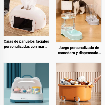
Cajas de pañuelos faciales
personalizadas con marca
Juego personalizado de
blanca, soporte de
comedero y dispensador
servilletas, cajas de
de agua portátil para
pañuelos plásticas para
mascotas, tazón
escritorio con soporte para
automático para gatos, de
teléfono móvil, venta al
uso conveniente para
por mayor
perros y gatos, hecho de
plástico