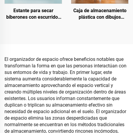
Estante para secar
Caja de almacenamiento
biberones con escurridor,
plástica con dibujos
caja de almacenamiento
animados de pato
de plástico para
desmontable y con tapa,
biberones, tipo soporte,
con ruedas y asa, para
para cocina y sala de estar
juguetes de bebé
El organizador de espacio ofrece beneficios notables que
transforman la forma en que las personas interactúan con
sus entornos de vida y trabajo. En primer lugar, este
sistema aumenta considerablemente la capacidad de
almacenamiento aprovechando el espacio vertical y
creando múltiples niveles de organización dentro de áreas
existentes. Los usuarios informan constantemente que
duplican o triplican su almacenamiento efectivo sin
necesidad de espacio adicional en el suelo. El organizador
de espacio elimina las zonas desperdiciadas que
normalmente se encuentran en los métodos tradicionales
de almacenamiento, convirtiendo rincones incómodos,