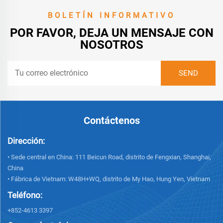
BOLETÍN INFORMATIVO
POR FAVOR, DEJA UN MENSAJE CON
NOSOTROS
Contáctenos
Dirección:
• Sede central en China: 111 Beicun Road, distrito de Fengxian, Shanghai,
China
• Fábrica de Vietnam: W48H+WQ, distrito de My Hao, Hung Yen, Vietnam
Teléfono:
+852-4613 3397