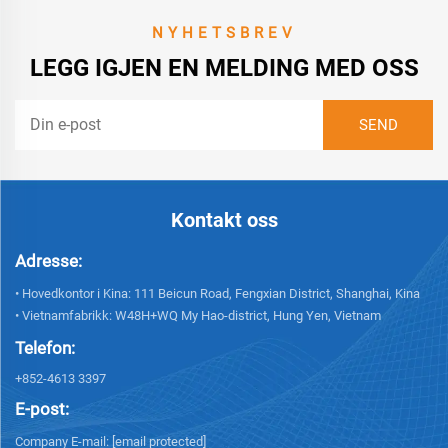
NYHETSBREV
LEGG IGJEN EN MELDING MED OSS
Kontakt oss
Adresse:
• Hovedkontor i Kina: 111 Beicun Road, Fengxian District, Shanghai, Kina
• Vietnamfabrikk: W48H+WQ My Hao-district, Hung Yen, Vietnam
Telefon:
+852-4613 3397
E-post:
Company E-mail:
[email protected]