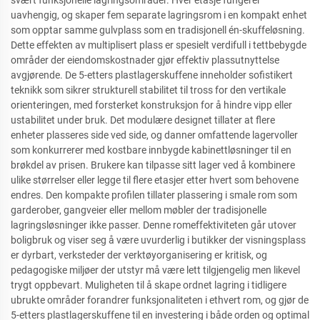
uavhengig, og skaper fem separate lagringsrom i en kompakt enhet
som opptar samme gulvplass som en tradisjonell én-skuffeløsning.
Dette effekten av multiplisert plass er spesielt verdifull i tettbebygde
områder der eiendomskostnader gjør effektiv plassutnyttelse
avgjørende. De 5-etters plastlagerskuffene inneholder sofistikert
teknikk som sikrer strukturell stabilitet til tross for den vertikale
orienteringen, med forsterket konstruksjon for å hindre vipp eller
ustabilitet under bruk. Det modulære designet tillater at flere
enheter plasseres side ved side, og danner omfattende lagervoller
som konkurrerer med kostbare innbygde kabinettløsninger til en
brøkdel av prisen. Brukere kan tilpasse sitt lager ved å kombinere
ulike størrelser eller legge til flere etasjer etter hvert som behovene
endres. Den kompakte profilen tillater plassering i smale rom som
garderober, gangveier eller mellom møbler der tradisjonelle
lagringsløsninger ikke passer. Denne romeffektiviteten går utover
boligbruk og viser seg å være uvurderlig i butikker der visningsplass
er dyrbart, verksteder der verktøyorganisering er kritisk, og
pedagogiske miljøer der utstyr må være lett tilgjengelig men likevel
trygt oppbevart. Muligheten til å skape ordnet lagring i tidligere
ubrukte områder forandrer funksjonaliteten i ethvert rom, og gjør de
5-etters plastlagerskuffene til en investering i både orden og optimal