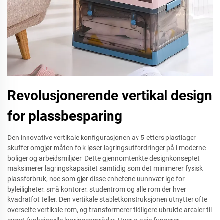
Revolusjonerende vertikal design
for plassbesparing
Den innovative vertikale konfigurasjonen av 5-etters plastlager
skuffer omgjør måten folk løser lagringsutfordringer på i moderne
boliger og arbeidsmiljøer. Dette gjennomtenkte designkonseptet
maksimerer lagringskapasitet samtidig som det minimerer fysisk
plassforbruk, noe som gjør disse enhetene uunnværlige for
byleiligheter, små kontorer, studentrom og alle rom der hver
kvadratfot teller. Den vertikale stabletkonstruksjonen utnytter ofte
oversette vertikale rom, og transformerer tidligere ubrukte arealer til
svært funksjonelle lagringsområder. Hver etasje fungerer