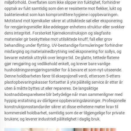
miljøforhold. Overflaten som ikke slipper inn fuktighet, forhindrer
opptak av fukt samtidig som den er resistente mot flekker, lukt og
bakterievekst som kan kompromittere hygiene i oppbevaringen.
Motstand mot kjemikalier sikrer at utilsiktede søl eller eksponering
for rengjøringsmidler ikke ødelegger enhetens struktur eller svekker
dens integritet. Forsterket hjørnekonstruksjon og slagfaste
materialer gir beskyttelse mot utilsiktede knuff, fall eller grov
behandling under flytting. UV-bestandige formuleringer forhindrer
misfarging og materialnedbrytning ved eksponering for sollys, og
bevarer estetisk uttrykk over lengre tid. De glatte, tettede flatene
gjør rengjøring og vedlikehold enkelt, og krever bare vanlige
husholdningsrengjøringsmidler for å bevare et som-nyt-utseende.
Denne holdbarheten fører til eksepsjonell verdi, ettersom 5-etters
plastopbevaringskasser fortsetter å yte pålitelig service år etter år
uten å måtte byttes ut eller repareres. De langsiktige
kostnadsbesparelsene blir betydelige når man sammenligner med
hyppig erstatning av dårligere oppbevaringsløsninger. Profesjonelle
konstruksjonsstandarder sikrer at disse enhetene møter krav til
kommersiell holdbarhet, samtidig som de er tilgjengelige for private
brukere, og leverer industriell pålitelighet i daglig bruk.