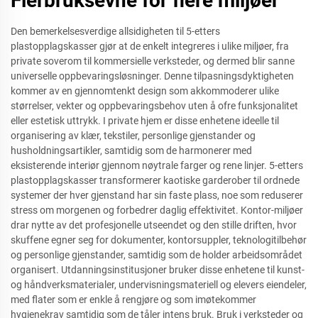
Flerbruksevne for flere miljøer
Den bemerkelsesverdige allsidigheten til 5-etters
plastopplagskasser gjør at de enkelt integreres i ulike miljøer, fra
private soverom til kommersielle verksteder, og dermed blir sanne
universelle oppbevaringsløsninger. Denne tilpasningsdyktigheten
kommer av en gjennomtenkt design som akkommoderer ulike
størrelser, vekter og oppbevaringsbehov uten å ofre funksjonalitet
eller estetisk uttrykk. I private hjem er disse enhetene ideelle til
organisering av klær, tekstiler, personlige gjenstander og
husholdningsartikler, samtidig som de harmonerer med
eksisterende interiør gjennom nøytrale farger og rene linjer. 5-etters
plastopplagskasser transformerer kaotiske garderober til ordnede
systemer der hver gjenstand har sin faste plass, noe som reduserer
stress om morgenen og forbedrer daglig effektivitet. Kontor-miljøer
drar nytte av det profesjonelle utseendet og den stille driften, hvor
skuffene egner seg for dokumenter, kontorsuppler, teknologitilbehør
og personlige gjenstander, samtidig som de holder arbeidsområdet
organisert. Utdanningsinstitusjoner bruker disse enhetene til kunst-
og håndverksmaterialer, undervisningsmateriell og elevers eiendeler,
med flater som er enkle å rengjøre og som imøtekommer
hygienekrav samtidig som de tåler intens bruk. Bruk i verksteder og