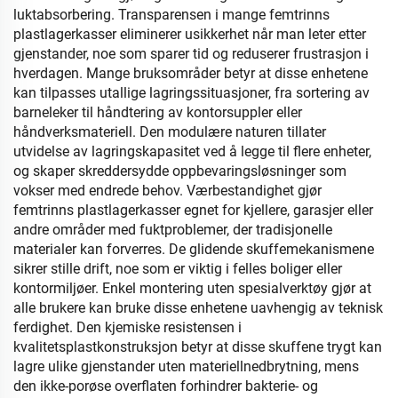
luktabsorbering. Transparensen i mange femtrinns
plastlagerkasser eliminerer usikkerhet når man leter etter
gjenstander, noe som sparer tid og reduserer frustrasjon i
hverdagen. Mange bruksområder betyr at disse enhetene
kan tilpasses utallige lagringssituasjoner, fra sortering av
barneleker til håndtering av kontorsuppler eller
håndverksmateriell. Den modulære naturen tillater
utvidelse av lagringskapasitet ved å legge til flere enheter,
og skaper skreddersydde oppbevaringsløsninger som
vokser med endrede behov. Værbestandighet gjør
femtrinns plastlagerkasser egnet for kjellere, garasjer eller
andre områder med fuktproblemer, der tradisjonelle
materialer kan forverres. De glidende skuffemekanismene
sikrer stille drift, noe som er viktig i felles boliger eller
kontormiljøer. Enkel montering uten spesialverktøy gjør at
alle brukere kan bruke disse enhetene uavhengig av teknisk
ferdighet. Den kjemiske resistensen i
kvalitetsplastkonstruksjon betyr at disse skuffene trygt kan
lagre ulike gjenstander uten materiellnedbrytning, mens
den ikke-porøse overflaten forhindrer bakterie- og