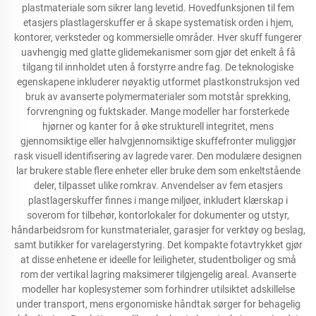
plastmateriale som sikrer lang levetid. Hovedfunksjonen til fem
etasjers plastlagerskuffer er å skape systematisk orden i hjem,
kontorer, verksteder og kommersielle områder. Hver skuff fungerer
uavhengig med glatte glidemekanismer som gjør det enkelt å få
tilgang til innholdet uten å forstyrre andre fag. De teknologiske
egenskapene inkluderer nøyaktig utformet plastkonstruksjon ved
bruk av avanserte polymermaterialer som motstår sprekking,
forvrengning og fuktskader. Mange modeller har forsterkede
hjørner og kanter for å øke strukturell integritet, mens
gjennomsiktige eller halvgjennomsiktige skuffefronter muliggjør
rask visuell identifisering av lagrede varer. Den modulære designen
lar brukere stable flere enheter eller bruke dem som enkeltstående
deler, tilpasset ulike romkrav. Anvendelser av fem etasjers
plastlagerskuffer finnes i mange miljøer, inkludert klærskap i
soverom for tilbehør, kontorlokaler for dokumenter og utstyr,
håndarbeidsrom for kunstmaterialer, garasjer for verktøy og beslag,
samt butikker for varelagerstyring. Det kompakte fotavtrykket gjør
at disse enhetene er ideelle for leiligheter, studentboliger og små
rom der vertikal lagring maksimerer tilgjengelig areal. Avanserte
modeller har koplesystemer som forhindrer utilsiktet adskillelse
under transport, mens ergonomiske håndtak sørger for behagelig