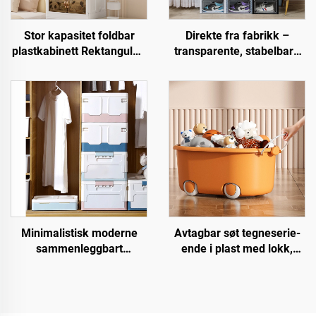
Stor kapasitet foldbar
Direkte fra fabrikk –
plastkabinett Rektangulær
transparente, stabelbare
oppbevaringsboks for
skotøyskasser, folsjekk
klær og snacks Høy
plastskokasser med
kapasitet
nedlukkbar frontdør for
oppbevaringsløsning
organisering av sko
Minimalistisk moderne
Avtagbar søt tegneserie-
sammenleggbart
ende i plast med lokk,
plastoppbevaringskasse
lekeopbevaringsboks for
rektangulær brettbar
barn med hjul og håndtak
organiserer med lokk til
kontorordning