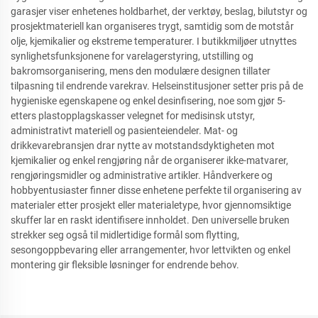
garasjer viser enhetenes holdbarhet, der verktøy, beslag, bilutstyr og
prosjektmateriell kan organiseres trygt, samtidig som de motstår
olje, kjemikalier og ekstreme temperaturer. I butikkmiljøer utnyttes
synlighetsfunksjonene for varelagerstyring, utstilling og
bakromsorganisering, mens den modulære designen tillater
tilpasning til endrende varekrav. Helseinstitusjoner setter pris på de
hygieniske egenskapene og enkel desinfisering, noe som gjør 5-
etters plastopplagskasser velegnet for medisinsk utstyr,
administrativt materiell og pasienteiendeler. Mat- og
drikkevarebransjen drar nytte av motstandsdyktigheten mot
kjemikalier og enkel rengjøring når de organiserer ikke-matvarer,
rengjøringsmidler og administrative artikler. Håndverkere og
hobbyentusiaster finner disse enhetene perfekte til organisering av
materialer etter prosjekt eller materialetype, hvor gjennomsiktige
skuffer lar en raskt identifisere innholdet. Den universelle bruken
strekker seg også til midlertidige formål som flytting,
sesongoppbevaring eller arrangementer, hvor lettvikten og enkel
montering gir fleksible løsninger for endrende behov.