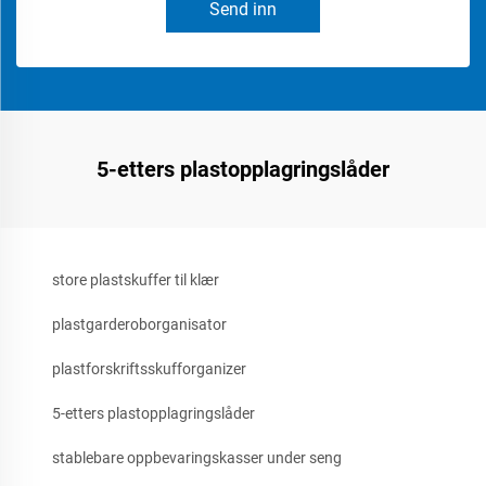
Send inn
5-etters plastopplagringslåder
store plastskuffer til klær
plastgarderoborganisator
plastforskriftsskufforganizer
5-etters plastopplagringslåder
stablebare oppbevaringskasser under seng