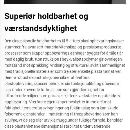
Superiør holdbarhet og
værstandsdyktighet
Den eksepsjonelle holdbarheten til 5-etters plastopbevaringskasser
stammer fra avansert materialvitenskap og presisjonsproduserte
prosesser som skaper oppbevaringsløsninger bygget for å tåle tiår
med daglig bruk. Konstruksjon i høykvalitetspolymer gir overlegen
motstand mot sprekking, vridning og strukturell svikt sammenlignet
med tradisjonelle materialer som tre eller enkelte plastalternativer.
Denne robuste konstruksjonen sikrer at 5-etters
plastopbevaringskasser beholder sin funksjonalitet og utseende
selv under krevende forhold, noe som gjør dem egnet for
utfordrende miljøer som garasjer, kjellere, verksteder og utendørs
oppbevaring. Værfaste egenskaper beskytter innholdet mot
fuktighet, temperatursvingninger og fuktinnslag som kan skade
følsomme gjenstander. I motsetning til treoppbevaring som kan
svulme, vride seg eller utvikle mugg under fuktige forhold, beholder
disse plastenhetene dimensjonal stabilitet under varierende